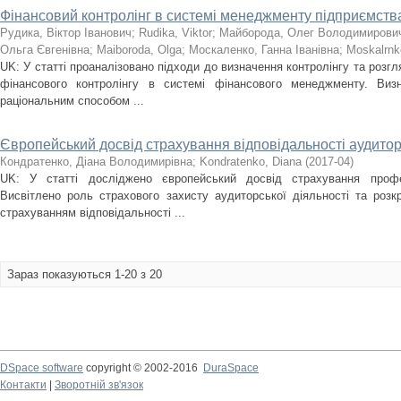
Фінансовий контролінг в системі менеджменту підприємств
Рудика, Віктор Іванович
;
Rudika, Viktor
;
Майборода, Олег Володимирови
Ольга Євгенівна
;
Maiboroda, Olga
;
Москаленко, Ганна Іванівна
;
Moskalrnk
UK: У статті проаналізовано підходи до визначення контролінгу та розг
фінансового контролінгу в системі фінансового менеджменту. Виз
раціональним способом ...
Європейський досвід страхування відповідальності аудитор
Кондратенко, Діана Володимирівна
;
Kondratenko, Diana
(
2017-04
)
UK: У статті досліджено європейський досвід страхування професі
Висвітлено роль страхового захисту аудиторської діяльності та розкр
страхуванням відповідальності ...
Зараз показуються 1-20 з 20
DSpace software
copyright © 2002-2016
DuraSpace
Контакти
|
Зворотній зв'язок