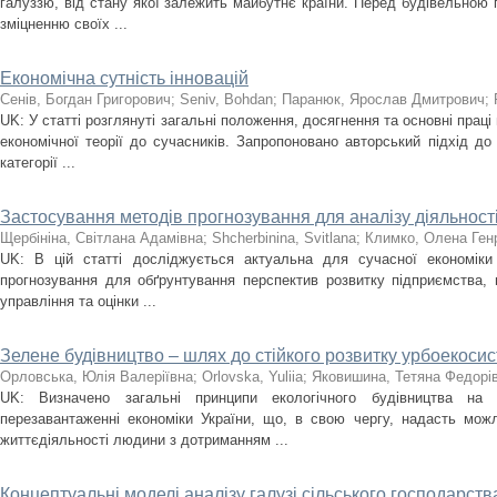
галуззю, від стану якої залежить майбутнє країни. Перед будівельною 
зміцненню своїх ...
Економічна сутність інновацій
Сенів, Богдан Григорович
;
Seniv, Bohdan
;
Паранюк, Ярослав Дмитрович
;
UK: У статті розглянуті загальні положення, досягнення та основні праці 
економічної теорії до сучасників. Запропоновано авторський підхід до 
категорії ...
Застосування методів прогнозування для аналізу діяльност
Щербініна, Світлана Адамівна
;
Shcherbinina, Svitlana
;
Климко, Олена Ген
UK: В цій статті досліджується актуальна для сучасної економіки
прогнозування для обґрунтування перспектив розвитку підприємства, 
управління та оцінки ...
Зелене будівництво – шлях до стійкого розвитку урбоекосис
Орловська, Юлія Валеріївна
;
Orlovska, Yuliia
;
Яковишина, Тетяна Федорі
UK: Визначено загальні принципи екологічного будівництва на
перезавантаженні економіки України, що, в свою чергу, надасть мож
життєдіяльності людини з дотриманням ...
Концептуальні моделі аналізу галузі сільського господарств