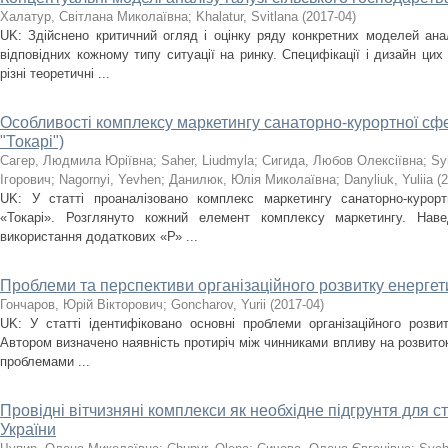
Халатур, Світлана Миколаївна
;
Khalatur, Svitlana
(
2017-04
)
UK: Здійснено критичний огляд і оцінку ряду конкретних моделей анал
відповідних кожному типу ситуації на ринку. Специфікації і дизайн ци
різні теоретичні ...
Особливості комплексу маркетингу санаторно-курортної сфе
"Токарі")
Сагер, Людмила Юріївна
;
Saher, Liudmyla
;
Сигида, Любов Олексіївна
;
Sy
Ігорович
;
Nagornyi, Yevhen
;
Данилюк, Юлія Миколаївна
;
Danyliuk, Yuliia
(
2
UK: У статті проаналізовано комплекс маркетингу санаторно-курор
«Токарі». Розглянуто кожний елемент комплексу маркетингу. Наве
використання додаткових «Р» ...
Проблеми та перспективи організаційного розвитку енергет
Гончаров, Юрій Вікторович
;
Goncharov, Yurii
(
2017-04
)
UK: У статті ідентифіковано основні проблеми організаційного розвит
Автором визначено наявність протиріч між чинниками впливу на розвито
проблемами ...
Провідні вітчизняні комплекси як необхідне підгрунтя для с
України