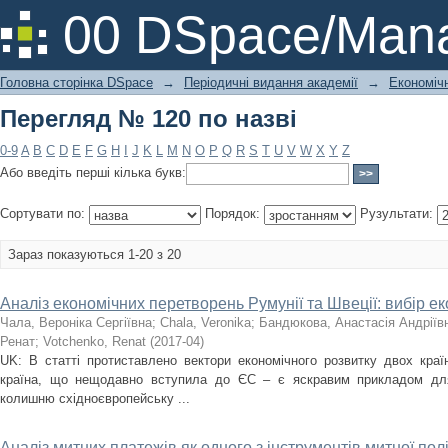
Перегляд № 120 по назві
00 DSpace/Mana
Головна сторінка DSpace
→
Періодичні видання академії
→
Економічн
Перегляд № 120 по назві
0-9
A
B
C
D
E
F
G
H
I
J
K
L
M
N
O
P
Q
R
S
T
U
V
W
X
Y
Z
Або введіть перші кілька букв:
Сортувати по:
Порядок:
Рузультати:
Зараз показуються 1-20 з 20
Аналіз економічних перетворень Румунії та Швеції: вибір ек
Чала, Вероніка Сергіївна
;
Chala, Veronika
;
Бандюкова, Анастасія Андріїв
Ренат
;
Votchenko, Renat
(
2017-04
)
UK: В статті протиставлено вектори економічного розвитку двох краї
країна, що нещодавно вступила до ЄС – є яскравим прикладом для
колишню східноєвропейську ...
Аналіз митних платежів як одного з інструментів митної пол