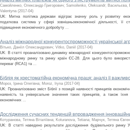
Самойленко, Олександр Григорович
;
Samoilenko, Oleksandr
;
Васильєва, 
Valentyna
(
2017-04
)
UK: Митна політика держави відіграє значну роль у розвитку еко
податкова система у сфері зовнішньоекономічної діяльності, її 
підвищення економічного добробуту ...
Аналіз міжнародної конкурентоспроможності української агр
Вітько, Даніїл Олександрович
;
Vitko, Daniil
(
2017-04
)
UK: В статті проаналізовано динаміку міжнародної конкурентоспроможнос
міжнародному ринку та ринку країн ЄС-28. Для цього було використ
переваг (RCA1) та ...
Біблія як хрестоматійна економічна праця: аналіз її важливо
Мороз, Ірина Олегівна
;
Moroz, Iryna
(
2017-04
)
UK: Проаналізовано зміст Біблії з позицій наявності принципів економіч
наявність та універсальне значення таких принципів, а також їхня 
економічних ...
Дослідження сучасних тенденцій впровадження інноваційни
Котуранова, Тетяна Віталіївна
;
Koturanova, Tetiana
;
Марчук, Тетяна Євген
UK: В статті наведено результати дослідження будівельного ринку Ук