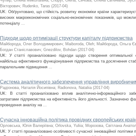
Чупир, Олена Миколаївна
;
Chupyr, Olena
;
Сичова, Олена Євгенівна
;
Sych
Вікторович
;
Rudenko, Taras
(
2017-04
)
UK: Обґрунтовано, що стійкість розвитку економіки країни характеризує
високих макроекономічних соціально-економічних показників, що можли
потенціалу ...
Підходи щодо оптимізації структури капіталу підприємства
Майборода, Олег Володимирович
;
Maiboroda, Oleh
;
Майборода, Ольга Єв
Богдан Станіславович
;
Gnezdilov, Bohdan
(
2017-04
)
UK: У статті проаналізовано підходи щодо створення оптимальної 
найбільш ефективного функціонування підприємства та досягнення стабі
паралельним підвищення ...
Система аналітичного забезпечення управління виробничи
Радіонова, Наталія Йосипівна
;
Radionova, Nataliia
(
2017-04
)
UK: В статті проаналізовано вплив аналітично-інформаційного заб
затратами підприємства на ефективність його діяльності. Зазначено фа
проведення аналізу на ...
Сучасна інноваційна політика провідних європейських країн
Орловська, Юлія Валеріївна
;
Orlovska, Yuliia
;
Морозова, Світлана Анатол
UK: У статті проаналізовано особливості сучасної інноваційної політики