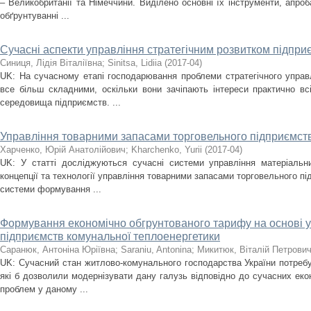
– Великобританії та Німеччини. Виділено основні їх інструменти, апроб
обґрунтуванні ...
Сучасні аспекти управління стратегічним розвитком підпри
Синиця, Лідія Віталіївна
;
Sinitsa, Lidiia
(
2017-04
)
UK: На сучасному етапі господарювання проблеми стратегічного управ
все більш складними, оскільки вони зачіпають інтереси практично всі
середовища підприємств. ...
Управління товарними запасами торговельного підприємст
Харченко, Юрій Анатолійович
;
Kharchenko, Yurii
(
2017-04
)
UK: У статті досліджуються сучасні системи управління матеріальни
концепції та технології управління товарними запасами торговельного п
системи формування ...
Формування економічно обгрунтованого тарифу на основі 
підприємств комунальної теплоенергетики
Саранюк, Антоніна Юріївна
;
Saraniu, Antonina
;
Микитюк, Віталій Петрови
UK: Сучасний стан житлово-комунального господарства України потре
які б дозволили модернізувати дану галузь відповідно до сучасних еко
проблем у даному ...