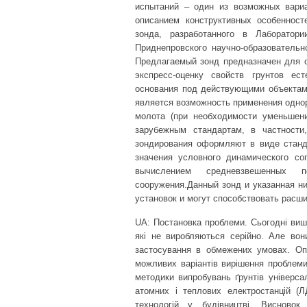
испытаний – один из возможных вари
описанием конструктивных особенност
зонда, разработанного в Лаборатор
Приднепровского научно-образовательн
Предлагаемый зонд предназначен для о
экспресс-оценку свойств грунтов ес
основания под действующими объектами
является возможность применения однор
молота (при необходимости уменьшен
зарубежным стандартам, в частности,
зондирования оформляют в виде станда
значения условного динамического с
вычислением средневзвешенных 
сооружения.Данный зонд и указанная н
установок и могут способствовать расш
UA: Постановка проблеми. Сьогодні вишу
які не виробляються серійно. Але вон
застосування в обмежених умовах. Оп
можливих варіантів вирішення проблеми
методики випробувань ґрунтів універса
атомних і теплових електростанцій (ЛД
технологій у будівництві. Висново