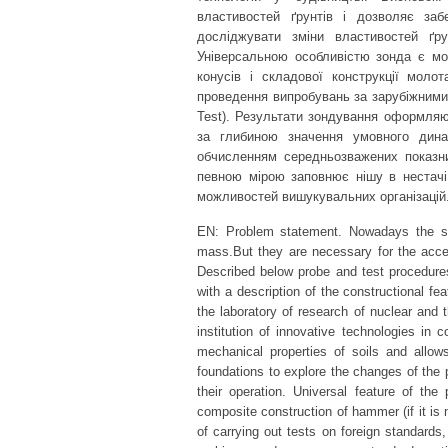
властивостей ґрунтів і дозволяє забе
досліджувати зміни властивостей ґру
Універсальною особливістю зонда є мо
конусів і складової конструкції моло
проведення випробувань за зарубіжними 
Test). Результати зондування оформляю
за глибиною значення умовного дина
обчисленням середньозважених показни
певною мірою заповнює нішу в нестачі
можливостей вишукувальних організацій
EN: Problem statement. Nowadays the surv
mass.But they are necessary for the accele
Described below probe and test procedures
with a description of the constructional f
the laboratory of research of nuclear and 
institution of innovative technologies in
mechanical properties of soils and allow
foundations to explore the changes of the p
their operation. Universal feature of th
composite construction of hammer (if it is 
of carrying out tests on foreign standards