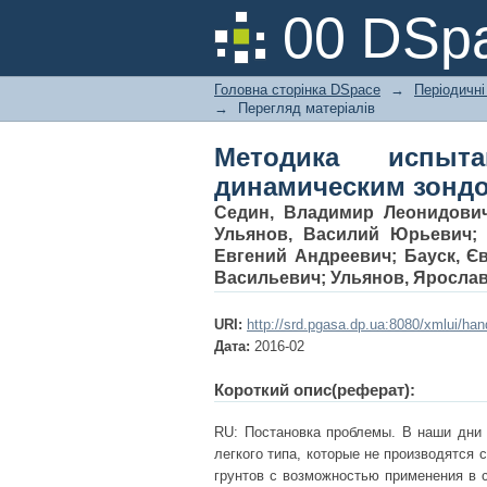
Методика испытани
00 DSpa
Головна сторінка DSpace
→
Періодичні
→
Перегляд матеріалів
Методика испыт
динамическим зонд
Седин, Владимир Леонидови
Ульянов, Василий Юрьевич
Евгений Андреевич
;
Бауск, Є
Васильевич
;
Ульянов, Яросла
URI:
http://srd.pgasa.dp.ua:8080/xmlui/ha
Дата:
2016-02
Короткий опис(реферат):
RU: Постановка проблемы. В наши дни 
легкого типа, которые не производятся
грунтов с возможностью применения в 