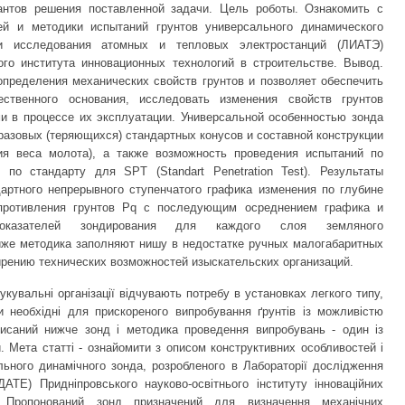
антов решения поставленной задачи. Цель роботы. Ознакомить с
ей и методики испытаний грунтов универсального динамического
ии исследования атомных и тепловых электростанций (ЛИАТЭ)
ого института инновационных технологий в строительстве. Вывод.
пределения механических свойств грунтов и позволяет обеспечить
тественного основания, исследовать изменения свойств грунтов
 в процессе их эксплуатации. Универсальной особенностью зонда
азовых (теряющихся) стандартных конусов и составной конструкции
ия веса молота), а также возможность проведения испытаний по
 по стандарту для SPT (Standart Penetration Test). Результаты
ртного непрерывного ступенчатого графика изменения по глубине
опротивления грунтов Рq с последующим осреднением графика и
показателей зондирования для каждого слоя земляного
иже методика заполняют нишу в недостатке ручных малогабаритных
ирению технических возможностей изыскательских организаций.
кувальні організації відчувають потребу в установках легкого типу,
и необхідні для прискореного випробування ґрунтів із можливістю
исаний нижче зонд і методика проведення випробувань - один із
. Мета статті - ознайомити з описом конструктивних особливостей і
льного динамічного зонда, розробленого в Лабораторії дослідження
АТЕ) Придніпровського науково-освітнього інституту інноваційних
к. Пропонований зонд призначений для визначення механічних