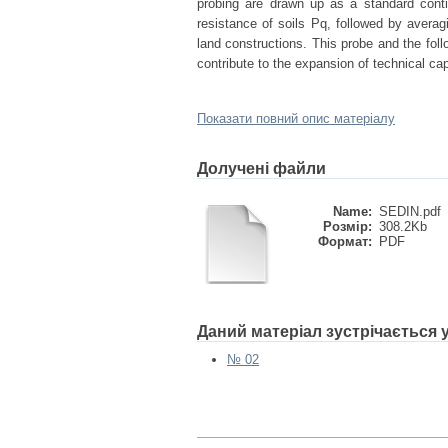
probing are drawn up as a standard cont
resistance of soils Pq, followed by averag
land constructions. This probe and the follo
contribute to the expansion of technical cap
Показати повний опис матеріалу
Долучені файли
Name:
SEDIN.pdf
Розмір:
308.2Kb
Формат:
PDF
Даний матеріал зустрічається
№ 02