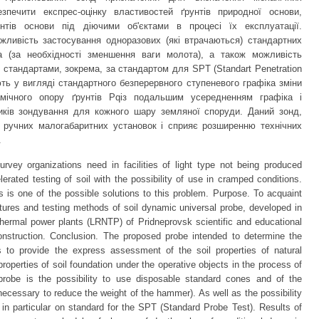
зпечити експрес-оцінку властивостей ґрунтів природної основи,
нтів основи під діючими об'єктами в процесі їх експлуатації.
жливість застосування одноразових (які втрачаються) стандартних
та (за необхідності зменшення ваги молота), а також можливість
стандартами, зокрема, за стандартом для SPT (Standart Penetration
ть у вигляді стандартного безперервного ступеневого графіка зміни
мічного опору ґрунтів Рqіз подальшим усередненням графіка і
ків зондування для кожного шару земляної споруди. Даний зонд,
 ручних малогабаритних установок і сприяє розширенню технічних
.
ey organizations need in facilities of light type not being produced
rated testing of soil with the possibility of use in cramped conditions.
 is one of the possible solutions to this problem. Purpose. To acquaint
eatures and testing methods of soil dynamic universal probe, developed in
thermal power plants (LRNTP) of Pridneprovsk scientific and educational
 construction. Conclusion. The proposed probe intended to determine the
s to provide the express assessment of the soil properties of natural
roperties of soil foundation under the operative objects in the process of
e probe is the possibility to use disposable standard cones and of the
necessary to reduce the weight of the hammer). As well as the possibility
, in particular on standard for the SPT (Standard Probe Test). Results of