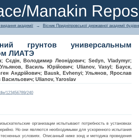
й грунтов универсальным динамиче
ce/Manakin Reposi
 видання академії
→
Вісник Придніпровської державної академії будівн
аний грунтов универсальным
ом ЛИАТЭ
ч
;
Сєдін, Володимир Леонідович
;
Sedyn, Vladymyr
;
;
Ульянов, Василь Юрiйович
;
Ulianov, Vasyl
;
Бауск,
вген Андрійович
;
Bausk, Evhenyi
;
Ульянов, Ярослав
в Васильович
;
Ulianov, Yaroslav
ndle/123456789/240
изыскательские организации испытывают потребность в установках
 серийно. Но они являются необходимыми для ускоренного испытания
стесненных условиях. Описанный ниже зонд и методика проведения