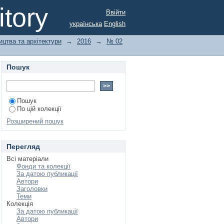
ским зондом ЛИАТЭ
tory
Ввійти
українська
English
ицтва та архітектури
→
2016
→
№ 02
Пошук
Пошук
По цій колекції
Розширений пошук
Перегляд
Всі матеріали
Фонди та колекції
За датою публикації
Автори
Заголовки
Теми
Колекція
За датою публикації
Автори