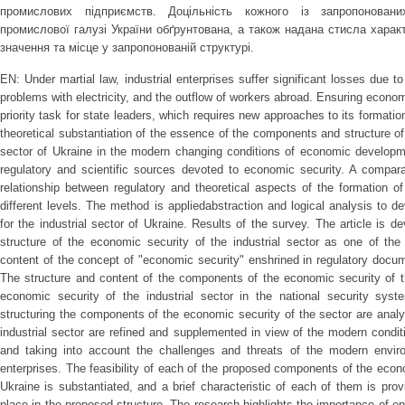
промислових підприємств. Доцільність кожного із запропоновани
промислової галузі України обґрунтована, а також надана стисла характ
значення та місце у запропонованій структурі.
EN: Under martial law, industrial enterprises suffer significant losses due 
problems with electricity, and the outflow of workers abroad. Ensuring economi
priority task for state leaders, which requires new approaches to its formatio
theoretical substantiation of the essence of the components and structure of
sector of Ukraine in the modern changing conditions of economic develop
regulatory and scientific sources devoted to economic security. A compar
relationship between regulatory and theoretical aspects of the formation o
different levels. The method is appliedabstraction and logical analysis to d
for the industrial sector of Ukraine. Results of the survey. The article is 
structure of the economic security of the industrial sector as one of the
content of the concept of "economic security" enshrined in regulatory docum
The structure and content of the components of the economic security of t
economic security of the industrial sector in the national security sys
structuring the components of the economic security of the sector are ana
industrial sector are refined and supplemented in view of the modern condi
and taking into account the challenges and threats of the modern environ
enterprises. The feasibility of each of the proposed components of the econo
Ukraine is substantiated, and a brief characteristic of each of them is pr
place in the proposed structure. The research highlights the importance of ens