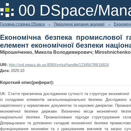
Економічна безпека промислової г
00 DSpace/Mana
безпеки національної економіки
Головна сторінка DSpace
→
Періодичні видання академії
→
Економічн
Економічна безпека промислової г
елемент економічної безпеки націон
Мірошніченко, Микола Володимирович
;
Miroshnichenko
URI:
http://srd.pgasa.dp.ua:8080/xmlui/handle/123456789/16824
Дата:
2025-10
Короткий опис(реферат):
UK: Стаття присвячена дослідженню сутності та структури економічної б
із складових елементів загальнонаціональної безпеки. Досліджено з
закріпленого у нормативних документах та наукових джерелах. Проаналі
економічної безпеки держави. Визначено місце економічної безп
національної безпеки. Проаналізовано підходи структурування склад
Допрацьовано та доповнено складові економічної безпеки промислово
функціонування економіки та з урахуванням викликів та загроз су