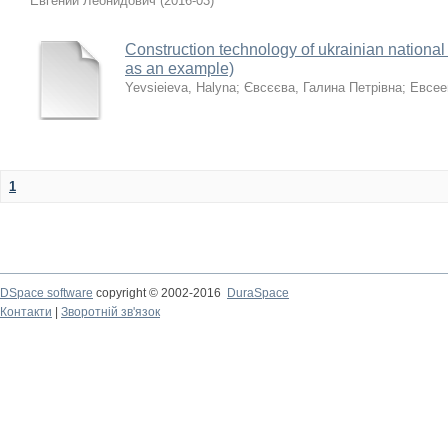
Евгений Леонидович
(
2016-03
)
Construction technology of ukrainian national
as an example)
Yevsieieva, Halyna
;
Євсєєва, Галина Петрівна
;
Евсее
1
DSpace software
copyright © 2002-2016
DuraSpace
Контакти
|
Зворотній зв'язок