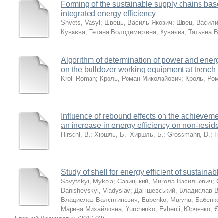
Forming of the sustainable supply chains base
integrated energy efficiency
Shvets, Vasyl
;
Швець, Василь Якович
;
Швец, Васили
Куваєва, Тетяна Володимирівна
;
Куваєва, Татьяна 
Algorithm of determination of power and energ
on the bulldozer working equipment at trench r
Krol, Roman
;
Кроль, Роман Миколайович
;
Кроль, Ро
Influence of rebound effects on the achievemen
an increase in energy efficiency on non-reside
Hirschl, B.
;
Хіршль, Б.
;
Хиршль, Б.
;
Grossmann, D.
;
Г
Study of shell for energy efficient of sustaina
Savytskyi, Mykola
;
Савицький, Микола Васильович
;
Danishevskyi, Vladyslav
;
Данішевський, Владислав 
Владислав Валентинович
;
Babenko, Maryna
;
Бабенк
Марина Михайловна
;
Yurchenko, Evhenii
;
Юрченко, Є