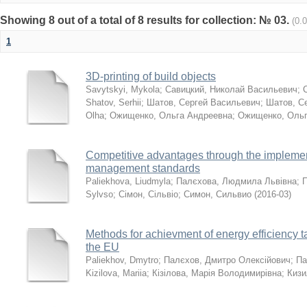
Showing 8 out of a total of 8 results for collection: № 03.
(0.
1
3D-printing of build objects
Savytskyi, Mykola
;
Савицкий, Николай Васильевич
;
Shatov, Serhii
;
Шатов, Сергей Васильевич
;
Шатов, С
Olha
;
Ожищенко, Ольга Андреевна
;
Ожищенко, Ольг
Competitive advantages through the implement
management standards
Paliekhova, Liudmyla
;
Палєхова, Людмила Львівна
;
Sylvso
;
Сімон, Сільвіо
;
Симон, Сильвио
(
2016-03
)
Methods for achievment of energy efficiency ta
the EU
Paliekhov, Dmytro
;
Палєхов, Дмитро Олексійович
;
Па
Kizilova, Mariia
;
Кізілова, Марія Володимирівна
;
Кизи