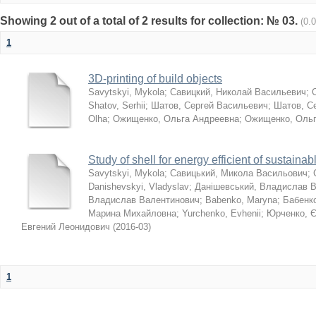
Showing 2 out of a total of 2 results for collection: № 03.
(0.
1
3D-printing of build objects
Savytskyi, Mykola
;
Савицкий, Николай Васильевич
;
Shatov, Serhii
;
Шатов, Сергей Васильевич
;
Шатов, С
Olha
;
Ожищенко, Ольга Андреевна
;
Ожищенко, Ольг
Study of shell for energy efficient of sustaina
Savytskyi, Mykola
;
Савицький, Микола Васильович
;
Danishevskyi, Vladyslav
;
Данішевський, Владислав 
Владислав Валентинович
;
Babenko, Maryna
;
Бабенк
Марина Михайловна
;
Yurchenko, Evhenii
;
Юрченко, Є
Евгений Леонидович
(
2016-03
)
1