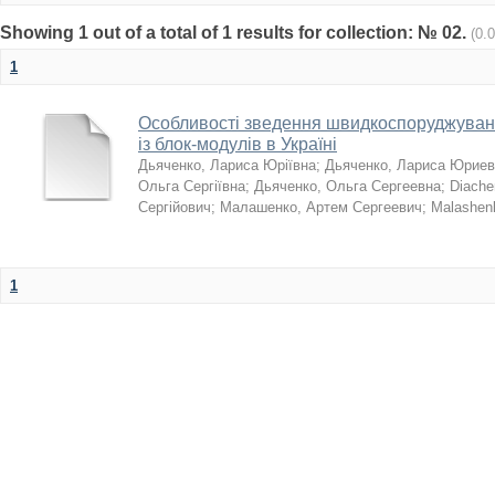
Showing 1 out of a total of 1 results for collection: № 02.
(0.
1
Особливості зведення швидкоспоруджуван
із блок-модулів в Україні
Дьяченко, Лариса Юріївна
;
Дьяченко, Лариса Юриев
Ольга Сергіївна
;
Дьяченко, Ольга Сергеевна
;
Diache
Сергійович
;
Малашенко, Артем Сергеевич
;
Malashen
1