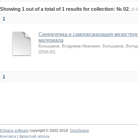
Showing 1 out of a total of 1 results for collection: № 02.
(0.
1
Синергетика и самоорганизация мезостру
материала
Большаков, Владимир Иванович
;
Большаков, Волод
(
2016-02
)
1
DSpace software
copyright © 2002-2016
DuraSpace
Контакти
|
Зворотній зв'язок