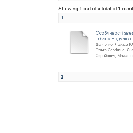
Showing 1 out of a total of 1 resu
1
Особливості зве
із блок-модулів в
Дьяченко, Лариса Ю
Ольга Сергіївна
;
Дья
Сергійович
;
Малашен
1