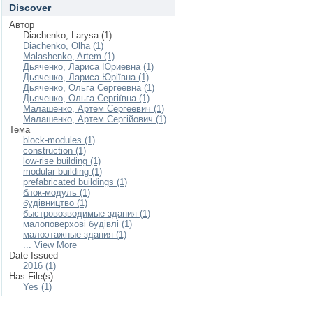
Discover
Автор
Diachenko, Larysa (1)
Diachenko, Olha (1)
Malashenko, Artem (1)
Дьяченко, Лариса Юриевна (1)
Дьяченко, Лариса Юріївна (1)
Дьяченко, Ольга Сергеевна (1)
Дьяченко, Ольга Сергіївна (1)
Малашенко, Артем Сергеевич (1)
Малашенко, Артем Сергійович (1)
Тема
block-modules (1)
construction (1)
low-rise building (1)
modular building (1)
prefabricated buildings (1)
блок-модуль (1)
будівництво (1)
быстровозводимые здания (1)
малоповерхові будівлі (1)
малоэтажные здания (1)
... View More
Date Issued
2016 (1)
Has File(s)
Yes (1)