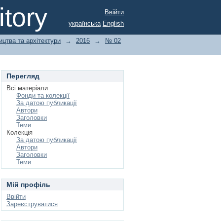
tory
Ввійти
українська
English
ицтва та архітектури
→
2016
→
№ 02
Перегляд
Всі матеріали
Фонди та колекції
За датою публикації
Автори
Заголовки
Теми
Колекція
За датою публикації
Автори
Заголовки
Теми
Мій профіль
Ввійти
Зареєструватися