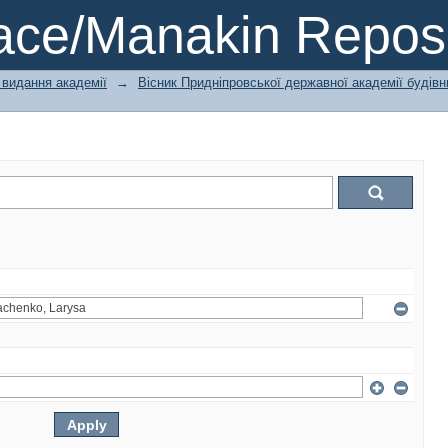
ce/Manakin Reposi
 видання академії
→
Вісник Придніпровської державної академії будівн