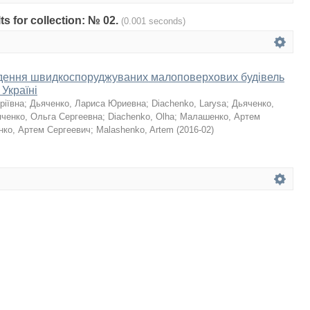
lts for collection: № 02.
(0.001 seconds)
дення швидкоспоруджуваних малоповерхових будівель
 Україні
ріївна
;
Дьяченко, Лариса Юриевна
;
Diachenko, Larysa
;
Дьяченко,
ченко, Ольга Сергеевна
;
Diachenko, Olha
;
Малашенко, Артем
ко, Артем Сергеевич
;
Malashenko, Artem
(
2016-02
)