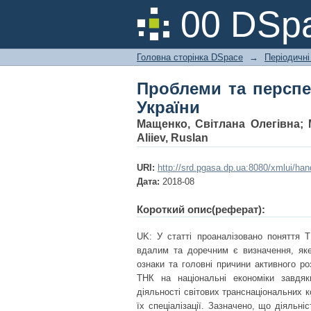
Проблеми та перспек
00 DSpa
Головна сторінка DSpace
→
Періодичні
Проблеми та перспе
України
Мащенко, Світлана Олегівна
;
Aliiev, Ruslan
URI:
http://srd.pgasa.dp.ua:8080/xmlui/ha
Дата:
2018-08
Короткий опис(реферат):
UK: У статті проаналізовано поняття 
вдалим та доречним є визначення, яке 
ознаки та головні причини активного р
ТНК на національні економіки завдя
діяльності світових транснаціональних к
їх спеціалізації. Зазначено, що діяль