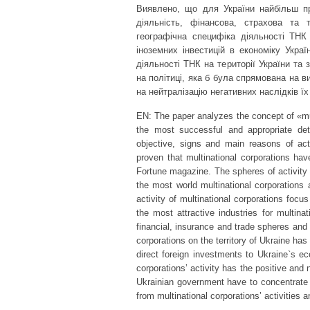
Виявлено, що для України найбільш п
діяльність, фінансова, страхова та
географічна специфіка діяльності ТНК
іноземних інвестицій в економіку Укра
діяльності ТНК на території України та
на політиці, яка б була спрямована на в
на нейтралізацію негативних наслідків їх
EN: The paper analyzes the concept of «mul
the most successful and appropriate det
objective, signs and main reasons of act
proven that multinational corporations hav
Fоrtunе magazine. The spheres of activity o
the most world multinational corporations 
activity of multinational corporations focu
the most attractive industries for multinat
financial, insurance and trade spheres and 
corporations on the territory of Ukraine ha
direct foreign investments to Ukraine`s e
corporations’ activity has the positive and
Ukrainian government have to concentrate at
from multinational corporations’ activities 