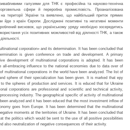
ривабливими галузями для ТНК є професійна та науково-технічна
 торговельна сфери й переробна промисловість. Проаналізована
 на території України та виявлено, що найбільший приток прямих
їни йде з країн Європи. Досліджені позитивні та негативні моменти
 зроблений висновок, що українському уряду необхідно зосередитись
икористання усіх позитивних можливостей від діялності ТНК, а також
 діяльності.
tinational corporation» and its determination. It has been concluded that
ermination is given conference on trade and development. A primary
ive development of multinational corporations is adopted. It has been
e all-embracing influence to the national economies due to data over of
f multinational corporations in the world have been analyzed. The list of
and sphere of their specialization has been given. It is marked that еру
s to the spheres of production and services. It is educed that for Ukraine
ional corporations are professional and scientific and technical activity,
processing industry. The geographical specific of activity of multinational
s been analyzed and it has been educed that the most investment inflow of
conomy goes from Europe. It has been determined that the multinational
 negative moments at the territories of Ukraine. It has been concluded that
 the politics which would be sent to the use of all positive possibilities
and also neutralization of negative consequences of their activity.