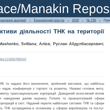
тиви діяльності ТНК на території Ук
ce/Manakin Reposi
 видання академії
→
Економічний простір
→
2018
→
№ 136
→
Пер
ктиви діяльності ТНК на території
Mashenko, Svitlana
;
Алієв, Руслан Абдулбасирович
;
ndle/123456789/910
ТНК та надано його визначення, зроблений висновок, що найбільш
надає конференція з торгівлі та розвитку. Названі головна мета,
озвитку транснаціональних корпорацій. Доведений всеосяжний вплив
ки наведеним даним журналу Fоrtиnе та проаналізованій сфери
орпорацій в світі. Наданий перелік найбілших світових ТНК та сфери
ність ТНК зусереджена в основному у сферах виробництва та послуг.