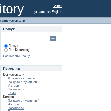
раїни
tory
Ввійти
українська
English
егляд матеріалів
Пошук
Пошук
По цій колекції
Розширений пошук
Перегляд
Всі матеріали
Фонди та колекції
За датою публикації
Автори
Заголовки
Теми
Колекція
За датою публикації
Автори
Заголовки