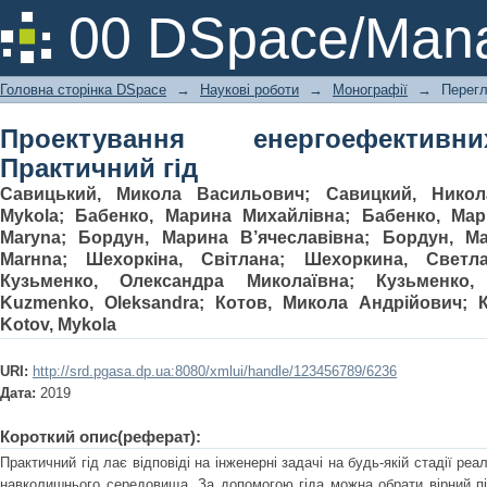
Проектування енергоефективних еко
00 DSpace/Mana
Головна сторінка DSpace
→
Наукові роботи
→
Монографії
→
Перегл
Проектування енергоефективн
Практичний гід
Савицький, Микола Васильович
;
Савицкий, Нико
Mykola
;
Бабенко, Марина Михайлівна
;
Бабенко, Ма
Maryna
;
Бордун, Марина В’ячеславівна
;
Бордун, М
Marнna
;
Шехоркіна, Світлана
;
Шехоркина, Светл
Кузьменко, Олександра Миколаївна
;
Кузьменко,
Kuzmenko, Oleksandra
;
Котов, Микола Андрійович
;
Kоtov, Mykola
URI:
http://srd.pgasa.dp.ua:8080/xmlui/handle/123456789/6236
Дата:
2019
Короткий опис(реферат):
Практичний гід лає відповіді на інженерні задачі на будь-якій стадії реа
навколишнього середовища. За допомогою гіда можна обрати вірний пі