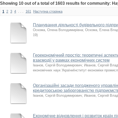
Showing 10 out of a total of 1603 results for community: 
1
2
3
4
. . .
161
Наступна сторінка
Планування діяльності будівельного підпри
Оскома, Олена Володимирівна
;
Оскома, Елена Вла
19
)
Геоекономічний простір: теоретичні аспек
взаємодії у рамках економічних систем
Іванов, Сергій Володимирович
;
Иванов, Сергей Вла
економічних наук УкраїниІнститут економіки промис
Організаційні засади погодженого управлі
кредиторською заборгованістю підприємст
Іванов, Сергій Володимирович
;
Иванов, Сергей Вла
Економічне відновлення і розвиток країн пі