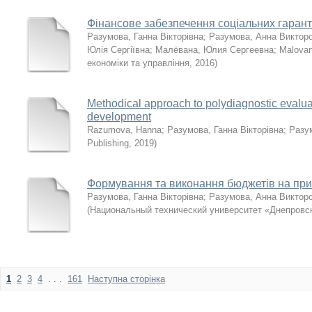
Фінансове забезпечення соціальних гарант
Разумова, Ганна Вікторівна
;
Разумова, Анна Виктор
Юлія Сергіївна
;
Малёвана, Юлия Сергеевна
;
Malovan
економіки та управління
,
2016
)
Methodical approach to polydiagnostic evalua
development
Razumova, Hanna
;
Разумова, Ганна Вікторівна
;
Разу
Publishing
,
2019
)
Формування та виконання бюджетів на прик
Разумова, Ганна Вікторівна
;
Разумова, Анна Виктор
(
Национальный технический университет «Днепровс
1
2
3
4
. . .
161
Наступна сторінка