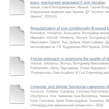
воєн: невтрачені можливості для України
Іванов, Сергій Володимирович
;
Иванов, Сергей Вла
(
Національна академія наук України; ДУ "Інститут е
України"
,
2019-01
)
Regularization of one conditionally Ill-posed 
Bolshakov, Volodymyr
;
Большаков, Володимир Івано
Иванович
;
Volchuk, Volodymyr
;
Волчук, Володимир 
Николаевич
;
Dubrov, Yurii
;
Дубров, Юрій Ісайович
;
Ду
металофізики ім. Г.В. Курдюмова НАН України
,
2018
Fractal approach in assessing the quality of s
Volchuk, Volodymyr
;
Волчук, Володимир Миколайови
Parhomenko, Olena
;
Пархоменко, Олена Федорівна
;
“Prydniprovska State Academy of Civil Engineering and 
Linguistic and stylistic functional categories of
Suvorova, Svetlana
;
Суворова, Світлана Анатоліївна
Chyzhykova, Inna
;
Чижикова, Інна Валеріївна
;
Чижик
Iryna
;
Гальченко, Ірина Олександрівна
;
Гальченко, И
«Ужгородський національний університет»
,
2019
)