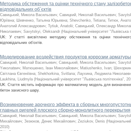
Методика обстеження та оцінки технічного стану залізобето
відповідальних об`єктів
Савицький, Микола Васильович
;
Савицкий, Николай Васильевич
;
Savyts
Юріївна
;
Шевченко, Татьяна Юрьевна
;
Shevchenko, Tetiana
;
Титюк, Анат
Анатолий Александрович
;
Tytiuk, Anatolii
;
Савицький, Олександр Микола
Николаевич
;
Savytskyi, Oleksandr
(
Національний університет "Львівська п
UK: У статті висвітлено методику обстеження та оцінки технічного
відповідальних об’єктів.
Моделирование воздействия продуктов коррозии арматуры 
Савицкий, Николай Васильевич
;
Савицький, Микола Васильович
;
Savyts
Yиколаtвич
;
Матюшенко, Іван Миколайович
;
Matiushenko, Ivan
;
Шехоркин
Світлана Євгеніївна
;
Shekhorkina, Svitlana
;
Лаухина, Людмила Николаев
Laukhina, Liudmyla
(
Національний університет "Львівська політехніка"
,
20
UK: Стаття містить інформацію про математичну модель для визначення 
бетон захисного шару.
Возникновение арочного эффекта в сборных многопустотн
главных ригелей плоского сборно-монолитного перекрытия
Савицкий, Николай Васильевич
;
Савицький, Микола Васильович
;
Savyts
Михайлович
;
Зезюков, Денис Михайлович
;
Zeziukov, Denis
(
Національний
2010
)