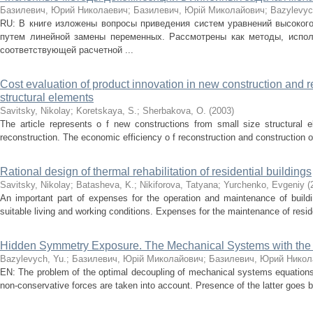
Базилевич, Юрий Николаевич
;
Базилевич, Юрій Миколайович
;
Bazylevych
RU: В книге изложены вопросы приведения систем уравнений высоког
путем линейной замены переменных. Рассмотрены как методы, исп
соответствующей расчетной ...
Cost evaluation of product innovation in new construction and r
structural elements
Savitsky, Nikolay; Koretskaya, S.; Sherbakova, O.
(
2003
)
The article represents o f new constructions from small size structural 
reconstruction. The economic efficiency o f reconstruction and construction of
Rational design of thermal rehabilitation of residential buildings
Savitsky, Nikolay; Batasheva, K.; Nikiforova, Tatyana; Yurchenko, Evgeniy
(
An important part of expenses for the operation and maintenance of build
suitable living and working conditions. Expenses for the maintenance of residen
Hidden Symmetry Exposure. The Mechanical Systems with the H
Bazylevych, Yu.
;
Базилевич, Юрій Миколайович
;
Базилевич, Юрий Никол
EN: The problem of the optimal decoupling of mechanical systems equations 
non-conservative forces are taken into account. Presence of the latter goes 