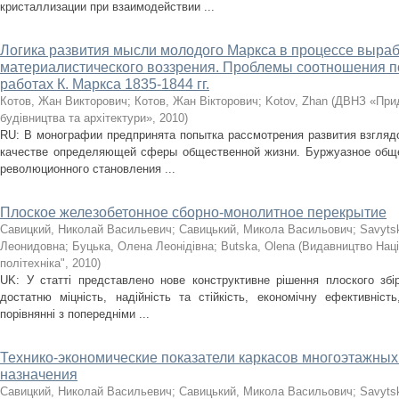
кристаллизации при взаимодействии ...
Логика развития мысли молодого Маркса в процессе выраб
материалистического воззрения. Проблемы соотношения по
работах К. Маркса 1835-1844 гг.
Котов, Жан Викторович
;
Котов, Жан Вікторович
;
Kotov, Zhan
(
ДВНЗ «Прид
будівництва та архітектури»
,
2010
)
RU: В монографии предпринята попытка рассмотрения развития взгляд
качестве определяющей сферы общественной жизни. Буржуазное обще
революционного становления ...
Плоское железобетонное сборно-монолитное перекрытие
Савицкий, Николай Васильевич
;
Савицький, Микола Васильович
;
Savyts
Леонидовна
;
Буцька, Олена Леонідівна
;
Butska, Olena
(
Видавництво Наці
політехніка"
,
2010
)
UK: У статті представлено нове конструктивне рішення плоского збі
достатню міцність, надійність та стійкість, економічну ефективніс
порівнянні з попередніми ...
Технико-экономические показатели каркасов многоэтажных
назначения
Савицкий, Николай Васильевич
;
Савицький, Микола Васильович
;
Savyts