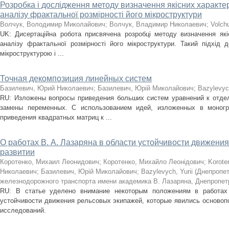
Розробка і дослідження методу визначення якісних характе
аналізу фрактальної розмірності його мікроструктури
Волчук, Володимир Миколайович
;
Волчук, Владимир Николаевич
;
Volch
UK: Дисертаційна робота присвячена розробці методу визначення як
аналізу фрактальної розмірності його мікроструктури. Такий підхід 
мікроструктурою і ...
Точная декомпозиция линейных систем
Базилевич, Юрий Николаевич
;
Базилевич, Юрій Миколайович
;
Bazylevych
RU: Изложены вопросы приведения больших систем уравнений к отде
замены переменных. С использованием идей, изложенных в моногр
приведения квадратных матриц к ...
О работах В. А. Лазаряна в области устойчивости движени
развитии
Коротенко, Михаил Леонидович
;
Коротенко, Михайло Леонідович
;
Korote
Николаевич
;
Базилевич, Юрій Миколайович
;
Bazylevych, Yurii
(
Днепропет
железнодорожного транспорта имени академика В. Лазаряна, Днепропет
RU: В статье уделено внимание некоторым положениям в работах
устойчивости движения рельсовых экипажей, которые явились основ
исследований.