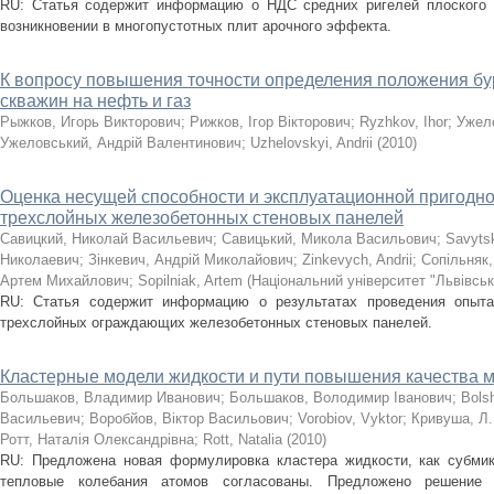
RU: Статья содержит информацию о НДС средних ригелей плоского с
возникновении в многопустотных плит арочного эффекта.
К вопросу повышения точности определения положения бу
скважин на нефть и газ
Рыжков, Игорь Викторович
;
Рижков, Ігор Вікторович
;
Ryzhkov, Ihor
;
Ужел
Ужеловський, Андрій Валентинович
;
Uzhelovskyi, Andrii
(
2010
)
Оценка несущей способности и эксплуатационной пригодно
трехслойных железобетонных стеновых панелей
Савицкий, Николай Васильевич
;
Савицький, Микола Васильович
;
Savyts
Николаевич
;
Зінкевич, Андрій Миколайович
;
Zinkevych, Andrii
;
Сопільняк
Артем Михайлович
;
Sopilniak, Artem
(
Національний університет "Львівськ
RU: Статья содержит информацию о результатах проведения опыта
трехслойных ограждающих железобетонных стеновых панелей.
Кластерные модели жидкости и пути повышения качества м
Большаков, Владимир Иванович
;
Большаков, Володимир Іванович
;
Bols
Васильевич
;
Воробйов, Віктор Васильович
;
Vorobiov, Vyktor
;
Кривуша, Л.
Ротт, Наталія Олександрівна
;
Rott, Natalia
(
2010
)
RU: Предложена новая формулировка кластера жидкости, как субмик
тепловые колебания атомов согласованы. Предложено решение 