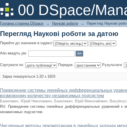
Перегляд Наукові роботи за датою
00 DSpace/Mana
Головна сторінка DSpace
→
Наукові роботи
→
Перегляд Наукові робо
Перегляд Наукові роботи за датою
Перейти до значення в індексі:
Або введіть рік:
Сортувати по:
Порядок:
Рузультати:
Зараз показуються 1-20 з 1603
Приведение системы линейных дифференциальных уравне
возможному количеству независимых подсистем
Базилевич, Юрий Николаевич
;
Базилевич, Юрій Миколайович
;
Bazylevych
RU: Приведение системы линейных дифференциальных уравнений к м
независимых подсистем.
Численные методы декомпозиции в линейных задачах мех