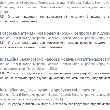
Дмитриевна
;
Нікіфорова, Тетяна Дмитрівна
;
Nikiforova, Tetiana
;
Несин, А
Олександр Анатолійович
;
Nesin, Aleksandr
(
Видавництво Національного ун
2010
)
UK: У статті наведені техніко-економічні показники 3 вариантів к
соціального призначення
Розробка математичної моделі виробничої програми підпр
Іванов, Сергій Володимирович
;
Иванов, Сергей Владимирович
;
Ivanov, Se
UK: У статті розглядаються математичні основи розробки моделі пл
програми з урахуванням різних обмежень
Імітаційна балансово-фінансова модель бухгалтерської звіт
Іванов, Сергій Володимирович
;
Иванов, Сергей Владимирович
;
Ivanov, Se
університет імені Петра Могили
,
2011
)
UK: У статті розглядається спрощена модель для розробки прогнозних
основі яких можна прогнозувати фінансово економічний стан підприємст
Імітаційна модель керування прибутком підприємства
Іванов, Сергій Володимирович
;
Иванов, Сергей Владимирович
;
Ivanov, Se
аграрно-економічний університет
,
2011-06
)
UA: Побудована імітаційна модель інтегрованого керування підприємств