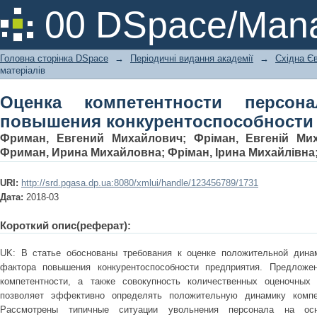
Оценка компетентности пе
00 DSpace/Mana
конкурентоспособности предприяти
Головна сторінка DSpace
→
Періодичні видання академії
→
Східна Єв
матеріалів
Оценка компетентности персон
повышения конкурентоспособности
Фриман, Евгений Михайлович
;
Фріман, Евгеній Ми
Фриман, Ирина Михайловна
;
Фріман, Ірина Михайлівна
URI:
http://srd.pgasa.dp.ua:8080/xmlui/handle/123456789/1731
Дата:
2018-03
Короткий опис(реферат):
UK: В статье обоснованы требования к оценке положительной динам
фактора повышения конкурентоспособности предприятия. Предложе
компетентности, а также совокупность количественных оценочных 
позволяет эффективно определять положительную динамику компет
Рассмотрены типичные ситуации увольнения персонала на осн