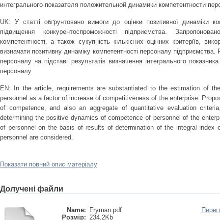
интегрального показателя положительной динамики компетентности пер
UK: У статті обґрунтовано вимоги до оцінки позитивної динаміки ко
підвищення конкурентоспроможності підприємства. Запропонова
компетентності, а також сукупність кількісних оцінних критеріїв, ви
визначати позитивну динаміку компетентності персоналу підприємства. Р
персоналу на підставі результатів визначення інтегрального показника
персоналу
EN: In the article, requirements are substantiated to the estimation of t
personnel as a factor of increase of competitiveness of the enterprise. Propos
of competence, and also an aggregate of quantitative evaluation criteria
determining the positive dynamics of competence of personnel of the enterp
of personnel on the basis of results of determination of the integral inde
personnel are considered.
Показати повний опис матеріалу
Долучені файли
Name:
Fryman.pdf
Перег
Розмір:
234.2Kb