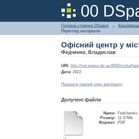
Офісний центр у міс
00 DSpa
Головна сторінка DSpace
→
Кваліфікац
Перегляд матеріалів
Офісний центр у міс
Федченко, Владислав
URI:
http://srd.pgasa.dp.ua:8080/xmlui/ha
Дата:
2022
Показати повний опис матеріалу
Долучені файли
Name:
Fedchenko. 
Розмір:
11.67Mb
Формат:
PDF