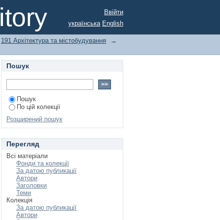
tory
Ввійти
українська
English
191 Архітектура та містобудування
→
Пошук
Пошук
По цій колекції
Розширений пошук
Перегляд
Всі матеріали
Фонди та колекції
За датою публикації
Автори
Заголовки
Теми
Колекція
За датою публикації
Автори