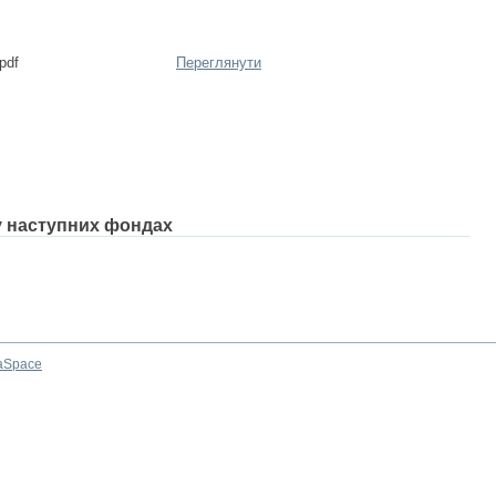
pdf
Переглянути
 у наступних фондах
aSpace