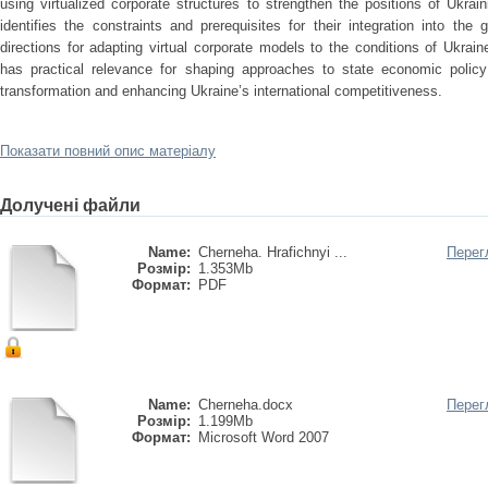
using virtualized corporate structures to strengthen the positions of Ukra
identifies the constraints and prerequisites for their integration into the
directions for adapting virtual corporate models to the conditions of Ukra
has practical relevance for shaping approaches to state economic policy
transformation and enhancing Ukraine’s international competitiveness.
Показати повний опис матеріалу
Долучені файли
Name:
Cherneha. Hrafichnyi ...
Перег
Розмір:
1.353Mb
Формат:
PDF
Name:
Cherneha.docx
Перег
Розмір:
1.199Mb
Формат:
Microsoft Word 2007