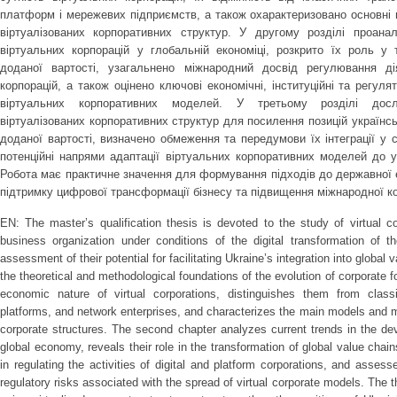
платформ і мережевих підприємств, а також охарактеризовано основні 
віртуалізованих корпоративних структур. У другому розділі проанал
віртуальних корпорацій у глобальній економіці, розкрито їх роль у
доданої вартості, узагальнено міжнародний досвід регулювання д
корпорацій, а також оцінено ключові економічні, інституційні та регуля
віртуальних корпоративних моделей. У третьому розділі досл
віртуалізованих корпоративних структур для посилення позицій українс
доданої вартості, визначено обмеження та передумови їх інтеграції у с
потенційні напрями адаптації віртуальних корпоративних моделей до у
Робота має практичне значення для формування підходів до державної е
підтримку цифрової трансформації бізнесу та підвищення міжнародної к
EN: The master’s qualification thesis is devoted to the study of virtual 
business organization under conditions of the digital transformation of 
assessment of their potential for facilitating Ukraine’s integration into global
the theoretical and methodological foundations of the evolution of corporate f
economic nature of virtual corporations, distinguishes them from classica
platforms, and network enterprises, and characterizes the main models and m
corporate structures. The second chapter analyzes current trends in the dev
global economy, reveals their role in the transformation of global value cha
in regulating the activities of digital and platform corporations, and asses
regulatory risks associated with the spread of virtual corporate models. The th