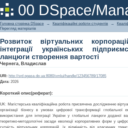
Розвиток віртуальних корпорацій 
00 DSpace/Mana
підприємств в глобальні ланцюги ст
Головна сторінка DSpace
→
Кваліфікаційні роботи студентів
→
Кваліф
Перегляд матеріалів
Розвиток віртуальних корпорац
інтеграції українських підприє
ланцюги створення вартості
Чернега, Владислав
URI:
http://srd.pgasa.dp.ua:8080/xmlui/handle/123456789/17085
Дата:
2026
Короткий опис(реферат):
UK: Магістерська кваліфікаційна робота присвячена дослідженню вірту
організації бізнесу в умовах цифрової трансформації глобальної е
використання для інтеграції України у глобальні ланцюги доданої ва
теоретико-методологічні засади еволюції корпоративних форм у цифров
сутність віртуальних корпорацій, їх відмінність від класичних тран