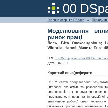
Моделювання впливу
00 DSpa
Головна сторінка DSpace
→
Періодичні
Моделювання впли
ринок праці
Лось, Віта Олександрівна
;
L
Viktoriia
;
Чалий, Микита Євгені
URI:
http://srd.pgasa.dp.ua:8080/xmlui/ha
Дата:
2025-10
Короткий опис(реферат):
UK: У статті представлено результат
цифрової економіки та розроблено м
цифровізація є ключовим чинником ев
продуктивності праці та інноваційної
витісненням робочої сили, нерівністю
оновлення професійних компетенцій. Н