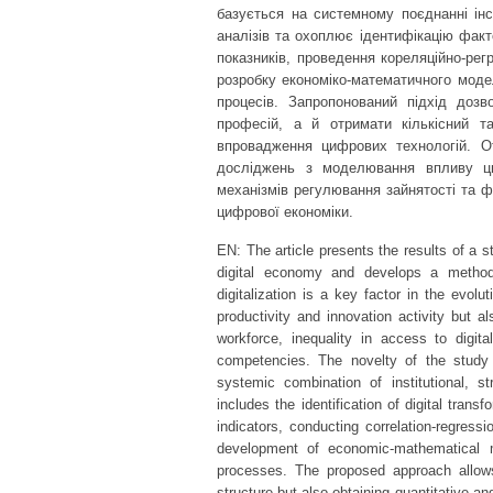
базується на системному поєднанні інст
аналізів та охоплює ідентифікацію факт
показників, проведення кореляційно-регр
розробку економіко-математичного мод
процесів. Запропонований підхід дозв
професій, а й отримати кількісний т
впровадження цифрових технологій. 
досліджень з моделювання впливу ци
механізмів регулювання зайнятості та 
цифрової економіки.
EN: The article presents the results of a 
digital economy and develops a methodo
digitalization is a key factor in the evol
productivity and innovation activity but a
workforce, inequality in access to digit
competencies. The novelty of the study
systemic combination of institutional, st
includes the identification of digital trans
indicators, conducting correlation-regress
development of economic-mathematical mo
processes. The proposed approach allow
structure but also obtaining quantitative a