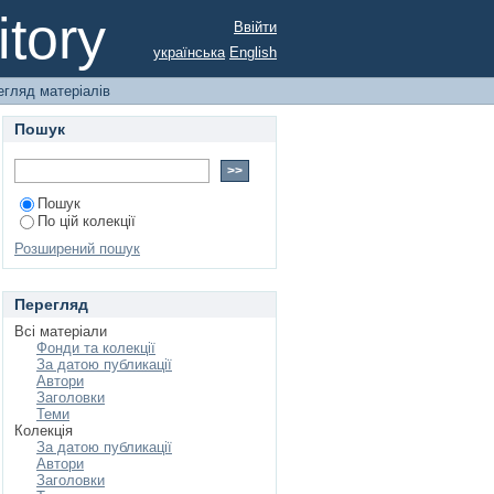
праці
tory
Ввійти
українська
English
егляд матеріалів
Пошук
Пошук
По цій колекції
Розширений пошук
Перегляд
Всі матеріали
Фонди та колекції
За датою публикації
Автори
Заголовки
Теми
Колекція
За датою публикації
Автори
Заголовки