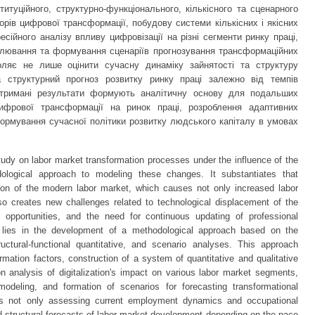
итуційного, структурно-функціонального, кількісного та сценарного
орів цифрової трансформації, побудову системи кількісних і якісних
есійного аналізу впливу цифровізації на різні сегменти ринку праці,
елювання та формування сценаріїв прогнозування трансформаційних
оляє не лише оцінити сучасну динаміку зайнятості та структуру
а структурний прогноз розвитку ринку праці залежно від темпів
Отримані результати формують аналітичну основу для подальших
фрової трансформації на ринок праці, розроблення адаптивних
формування сучасної політики розвитку людського капіталу в умовах
study on labor market transformation processes under the influence of the
logical approach to modeling these changes. It substantiates that
ution of the modern labor market, which causes not only increased labor
lso creates new challenges related to technological displacement of the
al opportunities, and the need for continuous updating of professional
 lies in the development of a methodological approach based on the
ructural-functional quantitative, and scenario analyses. This approach
formation factors, construction of a system of quantitative and qualitative
ion analysis of digitalization's impact on various labor market segments,
deling, and formation of scenarios for forecasting transformational
s not only assessing current employment dynamics and occupational
nd structural forecasts of labor market development depending on the pace