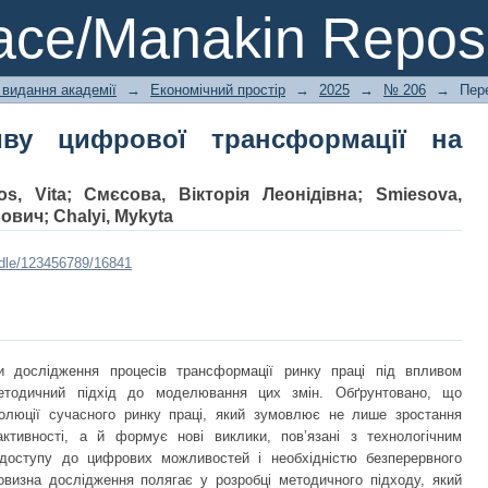
 цифрової трансформації на ринок 
ce/Manakin Reposi
 видання академії
→
Економічний простір
→
2025
→
№ 206
→
Пер
ву цифрової трансформації на
os, Vita
;
Смєсова, Вікторія Леонідівна
;
Smiesova,
йович
;
Chalyi, Mykyta
ndle/123456789/16841
и дослідження процесів трансформації ринку праці під впливом
етодичний підхід до моделювання цих змін. Обґрунтовано, що
олюції сучасного ринку праці, який зумовлює не лише зростання
 активності, а й формує нові виклики, пов’язані з технологічним
 доступу до цифрових можливостей і необхідністю безперервного
овизна дослідження полягає у розробці методичного підходу, який