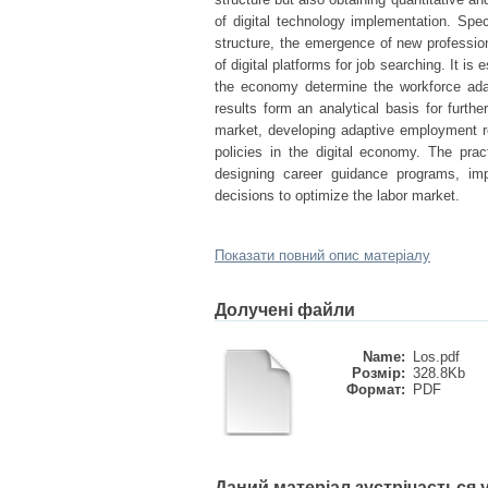
of digital technology implementation. Spe
structure, the emergence of new professi
of digital platforms for job searching. It is
the economy determine the workforce ada
results form an analytical basis for furth
market, developing adaptive employment 
policies in the digital economy. The pract
designing career guidance programs, im
decisions to optimize the labor market.
Показати повний опис матеріалу
Долучені файли
Name:
Los.pdf
Розмір:
328.8Kb
Формат:
PDF
Даний матеріал зустрічається