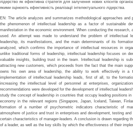
лідерство як ефективна стратегія для залучення нових клієнтів організа
якими оцінюють ефективність реалізації інтелектуального лідерства.
EN: The article analyzes and summarizes methodological approaches and p
the phenomenon of intellectual leadership as a factor of sustainable de
manifestation in the economic environment. When conducting the research, 
used. An attempt was made to understand the problem of intellectual lea
leadership, its manifestations, and the main determinants of its formatio
analyzed, which confirms the importance of intellectual resources in orga
unlike traditional forms of leadership, intellectual leadership focuses on
valuable insights, building trust in the team. Intellectual leadership is su
attracting new customers, which proceeds from the fact that the main suppo
owns his own area of leadership, the ability to work effectively in a
implementation of intellectual leadership leads, first of all, to the formati
increasing the intellectual level of personnel at enterprises, organizatio
recommendations were developed for the development of intellectual leaders
study the concept of leadership in countries that occupy leading positions 
economy in the relevant regions (Singapore, Japan, Iceland, Taiwan, Finla
formation of a number of psychometric indicators characteristic of ma
atmosphere of justice and trust in enterprises and development, testing an
certain characteristics of manager-leaders. A conclusion is drawn regarding the 
of a leader, as well as the key skills by which the effectiveness of their imp