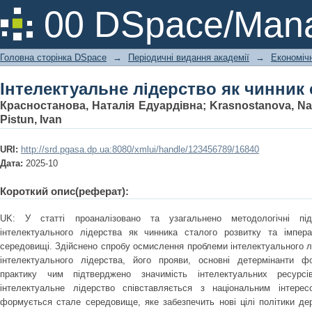
Інтелектуальне лідерство як чинник
00 DSpace/Mana
Головна сторінка DSpace
→
Періодичні видання академії
→
Економічн
Інтелектуальне лідерство як чинник
Красностанова, Наталія Едуардівна
;
Krasnostanova, Nat
Pistun, Ivan
URI:
http://srd.pgasa.dp.ua:8080/xmlui/handle/123456789/16840
Дата:
2025-10
Короткий опис(реферат):
UK: У статті проаналізовано та узагальнено методологічні п
інтелектуального лідерства як чинника сталого розвитку та імпер
середовищі. Здійснено спробу осмислення проблеми інтелектуального л
інтелектуального лідерства, його прояви, основні детермінанти ф
практику чим підтверджено значимість інтелектуальних ресурсі
інтелектуальне лідерство співставляється з національним інтер
формується стале середовище, яке забезпечить нові цілі політики де