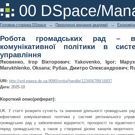
Робота громадських рад – важлив
00 DSpace/Mana
системі регіонального управління
Головна сторінка DSpace
→
Періодичні видання академії
→
Економічн
Робота громадських рад – в
комунікативної політики в систе
управління
Яковенко, Ігор Вікторович
;
Yakovenko, Igor
;
Марух
Marukhlenko, Oksana
;
Рубан, Дмитро Олександрович
;
R
URI:
http://srd.pgasa.dp.ua:8080/xmlui/handle/123456789/16837
Дата:
2025-10
Короткий опис(реферат):
UK: У статті розкрито сутність та значення діяльності громадських р
ефективної комунікативної політики у системі регіонального упра
громадських рад у забезпеченні відкритості, прозорості та підзвітнос
перед громадськістю, а також у створенні дієвих каналів зворотног
територіальних громад. Проаналізовано етапи становлення та нормативн