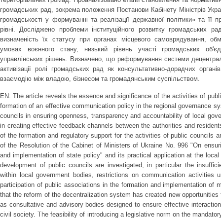
громадських рад, зокрема положення Постанови Кабінету Міністрів Укр
громадськості у формуванні та реалізації державної політики» та її 
рівні. Досліджено проблеми інституційного розвитку громадських ра
визначеність їх статусу при органах місцевого самоврядування, обм
умовах воєнного стану, низький рівень участі громадських об'є
управлінських рішень. Визначено, що реформування системи децентралі
активізації ролі громадських рад як консультативно-дорадчих органі
взаємодію між владою, бізнесом та громадянським суспільством.
EN: The article reveals the essence and significance of the activities of publ
formation of an effective communication policy in the regional governance sy
councils in ensuring openness, transparency and accountability of local gove
in creating effective feedback channels between the authorities and resident
of the formation and regulatory support for the activities of public councils a
of the Resolution of the Cabinet of Ministers of Ukraine No. 996 "On ensurin
and implementation of state policy" and its practical application at the local
development of public councils are investigated, in particular the insufficie
within local government bodies, restrictions on communication activities u
participation of public associations in the formation and implementation of
that the reform of the decentralization system has created new opportunities f
as consultative and advisory bodies designed to ensure effective interactio
civil society. The feasibility of introducing a legislative norm on the mandatory 