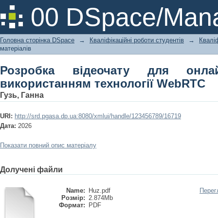
Розробка відеочату для онлайн-сп
00 DSpace/Mana
WebRTC
Головна сторінка DSpace
→
Кваліфікаційні роботи студентів
→
Кваліф
матеріалів
Розробка відеочату для онлай
використанням технології WebRTC
Гузь, Ганна
URI:
http://srd.pgasa.dp.ua:8080/xmlui/handle/123456789/16719
Дата:
2026
Показати повний опис матеріалу
Долучені файли
Name:
Huz.pdf
Перег
Розмір:
2.874Mb
Формат:
PDF