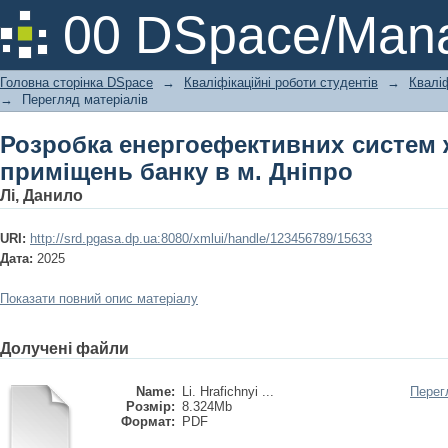
Розробка енергоефективних систем 
00 DSpace/Mana
Дніпро
Головна сторінка DSpace
→
Кваліфікаційні роботи студентів
→
Кваліф
→
Перегляд матеріалів
Розробка енергоефективних систем 
приміщень банку в м. Дніпро
Лі, Данило
URI:
http://srd.pgasa.dp.ua:8080/xmlui/handle/123456789/15633
Дата:
2025
Показати повний опис матеріалу
Долучені файли
Name:
Li. Hrafichnyi ...
Перег
Розмір:
8.324Mb
Формат:
PDF