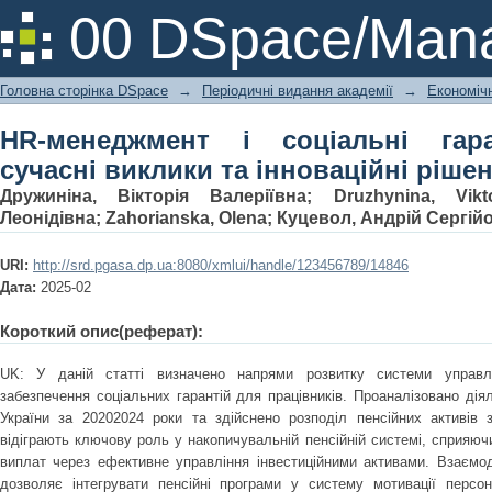
HR-менеджмент і соціальні гаран
00 DSpace/Mana
інноваційні рішення
Головна сторінка DSpace
→
Періодичні видання академії
→
Економічн
HR-менеджмент і соціальні гаран
сучасні виклики та інноваційні ріше
Дружиніна, Вікторія Валеріївна
;
Druzhynina, Vikto
Леонідівна
;
Zahorianska, Olena
;
Куцевол, Андрій Сергій
URI:
http://srd.pgasa.dp.ua:8080/xmlui/handle/123456789/14846
Дата:
2025-02
Короткий опис(реферат):
UK: У даній статті визначено напрями розвитку системи управл
забезпечення соціальних гарантій для працівників. Проаналізовано дія
України за 20202024 роки та здійснено розподіл пенсійних активів 
відіграють ключову роль у накопичувальній пенсійній системі, сприяю
виплат через ефективне управління інвестиційними активами. Взаємо
дозволяє інтегрувати пенсійні програми у систему мотивації персон