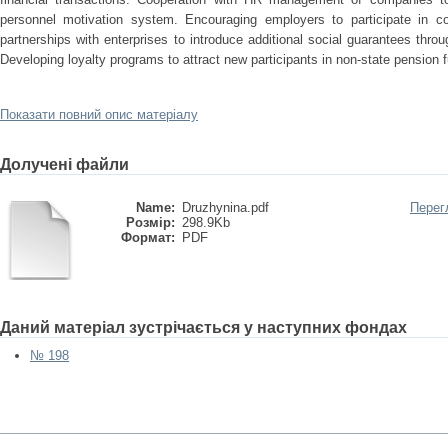
personnel motivation system. Encouraging employers to participate in 
partnerships with enterprises to introduce additional social guarantees th
Developing loyalty programs to attract new participants in non-state pension 
Показати повний опис матеріалу
Долучені файли
Name:
Druzhynina.pdf
Перег
Розмір:
298.9Kb
Формат:
PDF
Даний матеріал зустрічається у наступних фондах
№ 198