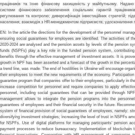
працівників та їхню фінансову захищеність у майбутньому. Надано
системи фінансового забезпечення соціальних гарантій працівник
регулювання та контролю; диверсифікація інвестиційних стратегій; пі
населення; взаємодія з HR-менеджментом підприємств; удосконалення 
EN: In the article the directions for the development of the personnel ma
ensuring social guarantees for employees are identified. The activities of t
2020-2024 are analysed and the pension assets by levels of the pension sys
funds (NSPFs) play a key role in the funded pension system, contributing 
benefits through the effective management of investment assets. It is proven
growth in NPF has been asserted and a forecast of the growth in the percent
a trend line, was made. The end of hostilities in Ukraine will encourage organ
their employees to meet the new requirements of the economy. Participation
guarantee program that companies offer to their employees, particularly in the
increase competition for personnel and require companies to apply effective 
personnel, including social guarantees that can be provided through NPFs
management allows to integrate the pension programs into the personnel 
guarantees of employees and their financial security in the future. Recomme
system of financial provision of social guarantees of employees, namely: str
diversifying investment strategies; increasing the level of trust in NSPFs am
for NSPFs. Use of digital platforms for managing participants' pension ac
payment processes to reduce bureaucracy. Implementation of blockchain t
financial transactions. Cooperation with HR management of companies to