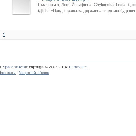
Гнилянська, Леся Йосифівна
;
Gnylianska, Lesia
;
Доро
(
ДВНЗ «Придніпровська державна академія будівницт
1
DSpace software
copyright © 2002-2016
DuraSpace
Контакти
|
Зворотній зв'язок