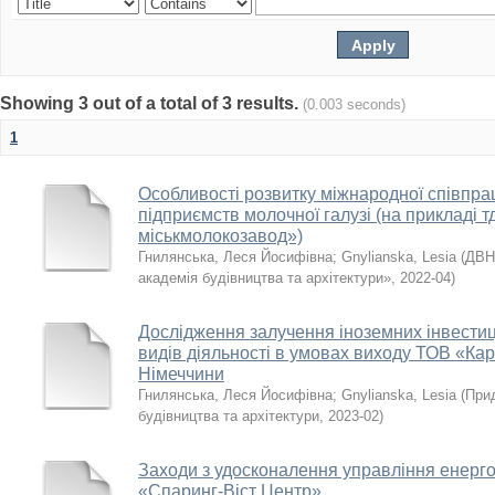
Showing 3 out of a total of 3 results.
(0.003 seconds)
1
Особливості розвитку міжнародної співпрац
підприємств молочної галузі (на прикладі 
міськмолокозавод»)
Гнилянська, Леся Йосифівна
;
Gnylianska, Lesia
(
ДВН
академія будівництва та архітектури»
,
2022-04
)
Дослідження залучення іноземних інвестиц
видів діяльності в умовах виходу ТОВ «Ка
Німеччини
Гнилянська, Леся Йосифівна
;
Gnylianska, Lesia
(
При
будівництва та архітектури
,
2023-02
)
Заходи з удосконалення управління енер
«Спаринг-Віст Центр»