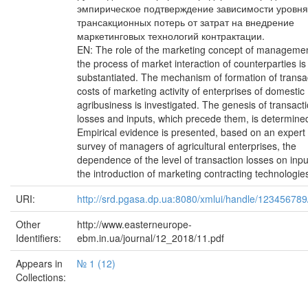
эмпирическое подтверждение зависимости уровня
трансакционных потерь от затрат на внедрение
маркетинговых технологий контрактации.
EN: The role of the marketing concept of managemen
the process of market interaction of counterparties is
substantiated. The mechanism of formation of transa
costs of marketing activity of enterprises of domestic
agribusiness is investigated. The genesis of transact
losses and inputs, which precede them, is determine
Empirical evidence is presented, based on an expert
survey of managers of agricultural enterprises, the
dependence of the level of transaction losses on inpu
the introduction of marketing contracting technologie
URI:
http://srd.pgasa.dp.ua:8080/xmlui/handle/12345678
Other
http://www.easterneurope-
Identifiers:
ebm.in.ua/journal/12_2018/11.pdf
Appears in
№ 1 (12)
Collections: