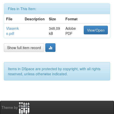
Files in This Item:
File
Description
Size
Format
Vlasenk
348,09
Adobe
View/Open
o.pdf
kB
PDF
Show full item record
Items in DSpace are protected by copyright, with all rights
reserved, unless otherwise indicated.
Theme by