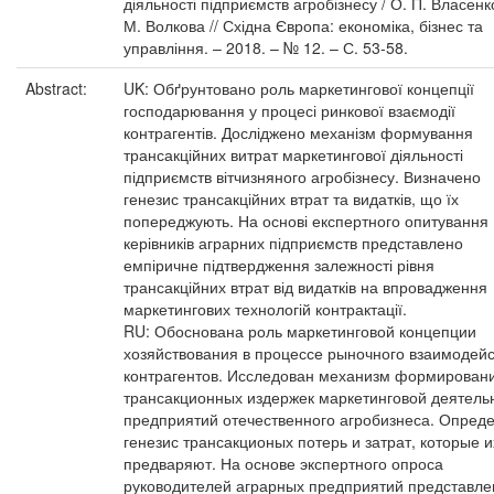
діяльності підприємств агробізнесу / О. П. Власенко
М. Волкова // Східна Європа: економіка, бізнес та
управління. – 2018. – № 12. – С. 53-58.
Abstract:
UK: Обґрунтовано роль маркетингової концепції
господарювання у процесі ринкової взаємодії
контрагентів. Досліджено механізм формування
трансакційних витрат маркетингової діяльності
підприємств вітчизняного агробізнесу. Визначено
генезис трансакційних втрат та видатків, що їх
попереджують. На основі експертного опитування
керівників аграрних підприємств представлено
емпіричне підтвердження залежності рівня
трансакційних втрат від видатків на впровадження
маркетингових технологій контрактації.
RU: Обоснована роль маркетинговой концепции
хозяйствования в процессе рыночного взаимодей
контрагентов. Исследован механизм формирован
трансакционных издержек маркетинговой деятель
предприятий отечественного агробизнеса. Опред
генезис трансакционых потерь и затрат, которые и
предваряют. На основе экспертного опроса
руководителей аграрных предприятий представле