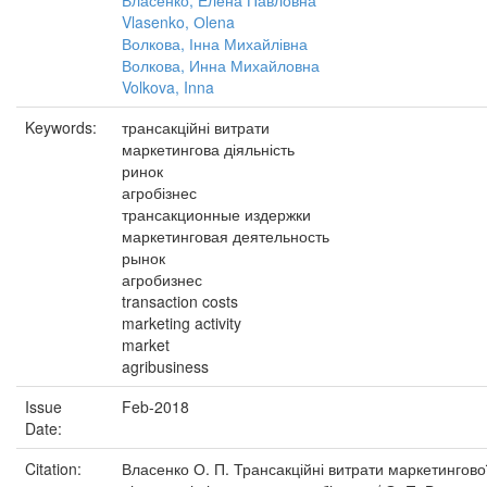
Власенко, Елена Павловна
Vlasenko, Оlena
Волкова, Інна Михайлівна
Волкова, Инна Михайловна
Volkova, Inna
Keywords:
трансакційні витрати
маркетингова діяльність
ринок
агробізнес
трансакционные издержки
маркетинговая деятельность
рынок
агробизнес
transaction costs
marketing activity
market
agribusiness
Issue
Feb-2018
Date:
Citation:
Власенко О. П. Трансакційні витрати маркетингово