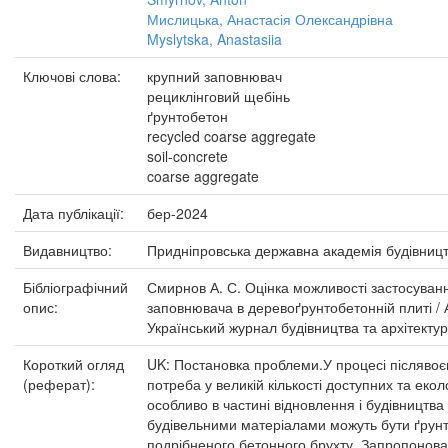
Мислицька, Анастасія Олександрівна
Myslytska, Anastasiia
Ключові слова:
крупний заповнювач
рециклінговий щебінь
ґрунтобетон
recycled coarse aggregate
soil-concrete
coarse aggregate
Дата публікації:
бер-2024
Видавництво:
Придніпровська державна академія будівницт
Бібліографічний
Смирнов А. С. Оцінка можливості застосуван
опис:
заповнювача в деревоґрунтобетонній плиті / А
Український журнал будівництва та архітектур
Короткий огляд
UK: Постановка проблеми.У процесі післявоєн
(реферат):
потреба у великій кількості доступних та екол
особливо в частині відновлення і будівництв
будівельними матеріалами можуть бути ґрунт
подрібненого бетонного брухту. Запропонова