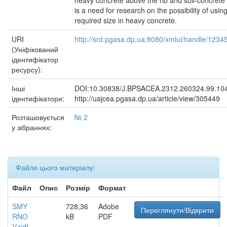
heavy concrete above the rib and soil-concrete 
is a need for research on the possibility of usi
required size in heavy concrete.
URI
http://srd.pgasa.dp.ua:8080/xmlui/handle/123
(Уніфікований
ідентифікатор
ресурсу):
Інші
DOI:10.30838/J.BPSACEA.2312.260324.99.10
ідентифікатори:
http://uajcea.pgasa.dp.ua/article/view/305449
Розташовується
№ 2
у зібраннях:
Файли цього матеріалу:
Файл
Опис
Розмір
Формат
SMY
728,36
Adobe
Переглянути/Відкрити
RNO
kB
PDF
V.pdf