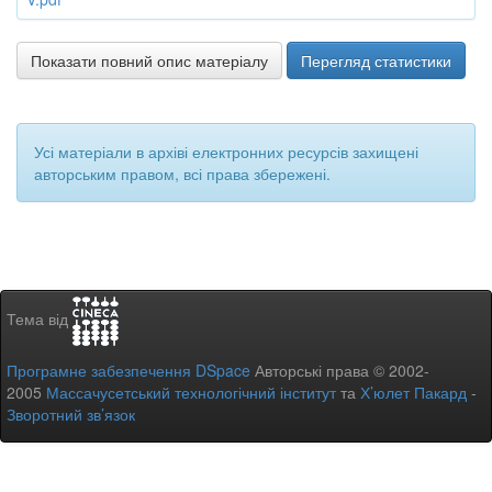
Показати повний опис матеріалу
Перегляд статистики
Усі матеріали в архіві електронних ресурсів захищені
авторським правом, всі права збережені.
Тема від
Програмне забезпечення DSpace
Авторські права © 2002-
2005
Массачусетський технологічний інститут
та
Х’юлет Пакард
-
Зворотний зв’язок