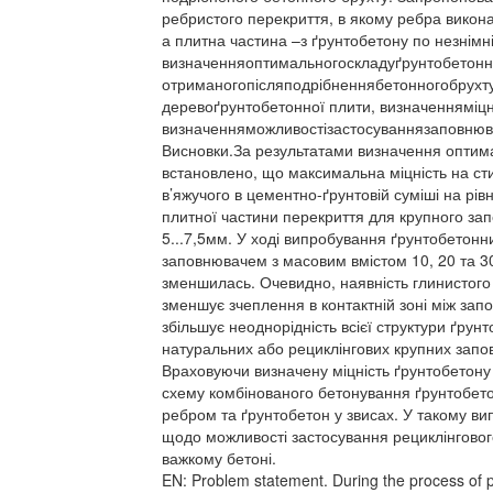
ребристого перекриття, в якому ребра виконан
а плитна частина –з ґрунтобетону по незнімні
визначенняоптимальногоскладуґрунтобетонн
отриманогопісляподрібненнябетонногобрухту
деревоґрунтобетонної плити, визначенняміцн
визначенняможливостізастосуваннязаповнюва
Висновки.За результатами визначення оптим
встановлено, що максимальна міцність на сти
в’яжучого в цементно-ґрунтовій суміші на рі
плитної частини перекриття для крупного за
5...7,5мм. У ході випробування ґрунтобетонни
заповнювачем з масовим вмістом 10, 20 та 30
зменшилась. Очевидно, наявність глинистого 
зменшує зчеплення в контактній зоні між за
збільшує неоднорідність всієї структури ґрун
натуральних або рециклінгових крупних запов
Враховуючи визначену міцність ґрунтобетон
схему комбінованого бетонування ґрунтобето
ребром та ґрунтобетон у звисах. У такому ви
щодо можливості застосування рециклінговог
важкому бетоні.
EN: Problem statement. During the process of p