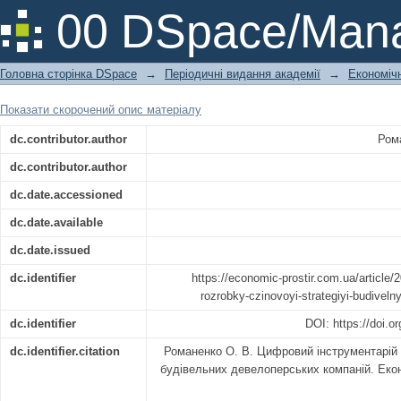
Цифровий інструментарій розро
00 DSpace/Mana
девелоперських компаній
Головна сторінка DSpace
→
Періодичні видання академії
→
Економічн
Показати скорочений опис матеріалу
dc.contributor.author
Ром
dc.contributor.author
dc.date.accessioned
dc.date.available
dc.date.issued
dc.identifier
https://economic-prostir.com.ua/article/2
rozrobky-czinovoyi-strategiyi-budivel
dc.identifier
DOI: https://doi.
dc.identifier.citation
Романенко О. В. Цифровий інструментарій р
будівельних девелоперських компаній. Екон