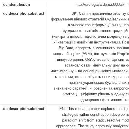
dc.identifier.uri
http://srd.pgasa.dp.ua:8080/xm
dc.description.abstract
UK: Стаття присвячена аналізу 
формування цінових стратегій будівельних 
в умовах трансформації ринку нер
фундаментальні обмеження традиційн
(«витрати плюс», гедоністична модель) та 
їх інтеграції з новітніми інструментами. Р
Big Data, алгоритмів машинного нав-ча
моделей оцінки (AVM), інструментів PropT
ціноутво-рення. Обґрунтовано, що синте
встановлювати мінімальну ціну на ос
максимальну – на основі ринкових моделей, 
механізми, що аналізують попит у реальн
практик українських будівельних 
визначено страте-гічні розриви та запроп
інтеграції цифрових рішень у єдину 
підвищення ефективності та
dc.description.abstract
EN: This research paper explores the digit
strategies within construction develop
paradigm shift from static, reactive mod
approaches. The study rigorously analyzes th