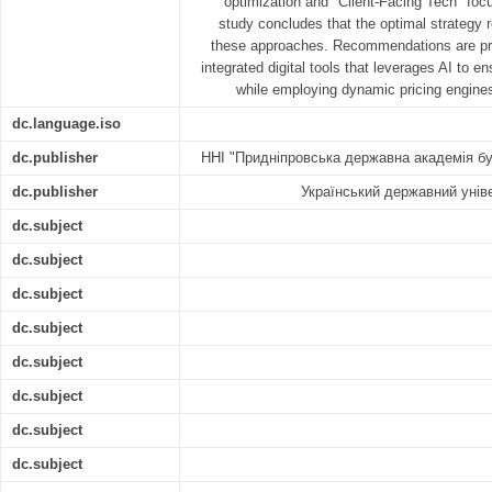
optimization and "Client-Facing Tech" foc
study concludes that the optimal strategy 
these approaches. Recommendations are pro
integrated digital tools that leverages AI to e
while employing dynamic pricing engines
dc.language.iso
dc.publisher
ННІ "Придніпровська державна академія бу
dc.publisher
Український державний уніве
dc.subject
dc.subject
dc.subject
dc.subject
dc.subject
dc.subject
dc.subject
dc.subject