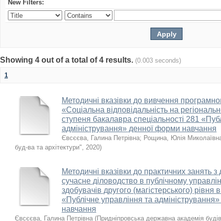
New Filters:
Showing 4 out of a total of 4 results.
(0.003 seconds)
1
Методичні вказівки до вивчення програмног
«Соціальна відповідальність на регіональн
ступеня бакалавра спеціальності 281 «Пуб
адміністрування» денної форми навчання
Євсєєва, Галина Петрівна
;
Рощина, Юлія Миколаївн
буд-ва та архітектури"
,
2020
)
Методичні вказівки до практичних занять з
сучасне діловодство в публічному управлін
здобувачів другого (магістерського) рівня 
«Публічне управління та адміністрування»
навчання
Євсєєва, Галина Петрівна
(
Придніпровська державна академія будів