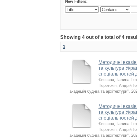
New Filters:
Showing 4 out of a total of 4 resu
1
Методичні вказів
та культура Укра
спеціальностей д
Євсєєва, Галина Пет
Перетокін, Андрій Г
академія буд-ва та архітектури"
,
20
Методичні вказів
та культура Укра
спеціальностей 
Євсєєва, Галина Пет
Перетокін, Андрій Г
академія буд-ва та архітектури"
,
20