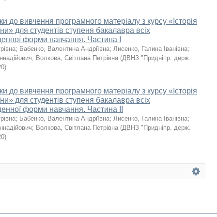
ки до вивчення програмного матеріалу з курсу «Історія
їни» для студентів ступеня бакалавра всіх
денної форми навчання. Частина І
рівна
;
Бабенко, Валентина Андріївна
;
Лисенко, Галина Іванівна
;
еннадійович
;
Волкова, Світлана Петрівна
(
ДВНЗ "Придніпр. держ.
20
)
ки до вивчення програмного матеріалу з курсу «Історія
їни» для студентів ступеня бакалавра всіх
денної форми навчання. Частина ІІ
рівна
;
Бабенко, Валентина Андріївна
;
Лисенко, Галина Іванівна
;
еннадійович
;
Волкова, Світлана Петрівна
(
ДВНЗ "Придніпр. держ.
20
)