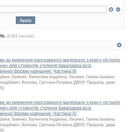
lts.
(0.002 seconds)
ки до вивчення програмного матеріалу з курсу «Історія
їни» для студентів ступеня бакалавра всіх
енної форми навчання. Частина ІІІ
рівна
;
Бабенко, Валентина Андріївна
;
Лисенко, Галина Іванівна
;
еннадійович
;
Волкова, Світлана Петрівна
(
ДВНЗ "Придніпр. держ.
20
)
ки до вивчення програмного матеріалу з курсу «Історія
їни» для студентів ступеня бакалавра всіх
денної форми навчання. Частина IV
рівна
;
Бабенко, Валентина Андріївна
;
Лисенко, Галина Іванівна
;
еннадійович
;
Волкова, Світлана Петрівна
(
ДВНЗ "Придніпр. держ.
20
)