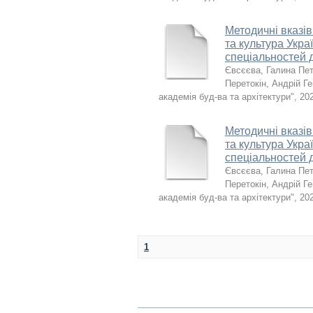
Методичні вказів
та культура Укра
спеціальностей 
Євсєєва, Галина Пет
Перетокін, Андрій Г
академія буд-ва та архітектури"
,
20
Методичні вказів
та культура Укра
спеціальностей 
Євсєєва, Галина Пет
Перетокін, Андрій Г
академія буд-ва та архітектури"
,
20
1