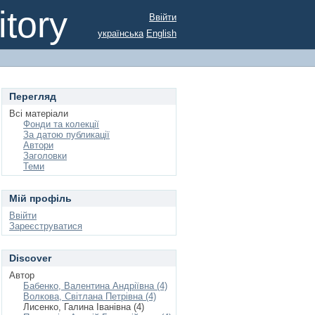
tory
Ввійти
українська
English
Перегляд
Всі матеріали
Фонди та колекції
За датою публикації
Автори
Заголовки
Теми
Мій профіль
Ввійти
Зареєструватися
Discover
Автор
Бабенко, Валентина Андріївна (4)
Волкова, Світлана Петрівна (4)
Лисенко, Галина Іванівна (4)