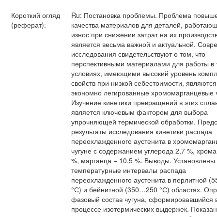
Короткий огляд
Ru: Постановка проблемы. Проблема повыш
(реферат):
качества материалов для деталей, работаю
износ при снижении затрат на их производств
является весьма важной и актуальной. Сов
исследования свидетельствуют о том, что
перспективными материалами для работы в 
условиях, имеющими высокий уровень компл
свойств при низкой себестоимости, являются
экономно легированные хромомарганцевые ч
Изучение кинетики превращений в этих спла
является ключевым фактором для выбора
упрочняющей термической обработки. Пред
результаты исследования кинетики распада
переохлажденного аустенита в хромомарга
чугуне с содержанием углерода 2,7 %, хрома
%, марганца − 10,5 %. Выводы. Установлены
температурные интервалы распада
переохлажденного аустенита в перлитной (
°С) и бейнитной (350…250 °С) областях. Оп
фазовый состав чугуна, сформировавшийся 
процессе изотермических выдержек. Показан