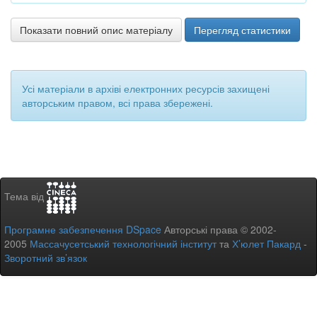
Показати повний опис матеріалу
Перегляд статистики
Усі матеріали в архіві електронних ресурсів захищені
авторським правом, всі права збережені.
Тема від
Програмне забезпечення DSpace
Авторські права © 2002-
2005
Массачусетський технологічний інститут
та
Х’юлет Пакард
-
Зворотний зв’язок