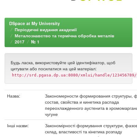
DSpace at My University
Періодичні видання академії
Металознавство та термічна обробка металів
2017
№ 1
Будь ласка, використовуйте цей ідентифікатор, щоб
цитувати або посилатися на цей матеріал:
http://srd.pgasa.dp.ua:8080/xmlui/handle/123456789/
Назва:
Закономерности формирования структуры, 
состав, свойства и кинетика распада
переохлажденного аустенита в хромомарга
чугуне
Інші назви:
Закономірності формування структури, фазо
склад, властивості та кінетика розпаду