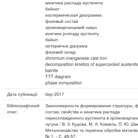
кинетика распада аустенита
бейнит
изотермическая диаграмма
фазовый состав
хромомарганцевий чавун
кінетика розпаду аустеніту
бейніт
ізотермічна діаграма
фазовий склад
chromium-manganese cast iron
decomposition kinetics of supercooled austenit
bainite
TTT diagram
phase composition
Дата публікації:
бер-2017
Бібліографічний
Закономерности формирования структуры, 
опис:
состав, свойства и кинетика распада
переохлажденного аустенита в хромомарга
чугуне / В. З. Куцова, М. А. Ковзель, П. Ю. Шве
Металознавство та термічна обробка металів. 
№ 1. - С. 48-57.