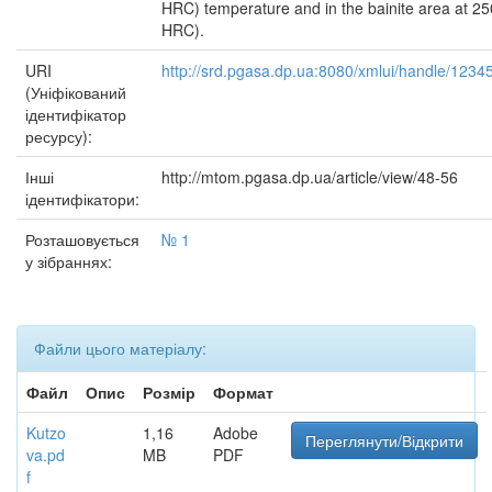
HRC) temperature and in the bainite area at 25
HRC).
URI
http://srd.pgasa.dp.ua:8080/xmlui/handle/123
(Уніфікований
ідентифікатор
ресурсу):
Інші
http://mtom.pgasa.dp.ua/article/view/48-56
ідентифікатори:
Розташовується
№ 1
у зібраннях:
Файли цього матеріалу:
Файл
Опис
Розмір
Формат
Kutzo
1,16
Adobe
Переглянути/Відкрити
va.pd
MB
PDF
f