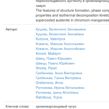
переохолодженого аустеніту в хромомарган
чавуні
The features of structure formation, phase comp
properties and isothermal decomposition kinetic
supercooled austenite in chromium-manganese 
Автори:
Куцова, Валентина Зиновьевна
Куцова, Валентина Зиновіївна
Kutzova, Valentyna
Ковзель, Максим Анатольевич
Ковзель, Максим Анатолійович
Kovzel, Maksym
Швец, Павел Юрьевич
Швець, Павло Юрійович
Shvets, Pavel
Гребенева, Анна Викторовна
Гребенєва, Ганна Вікторівна
Grebeneva, Anna
Ратникова, Ирина Витальевна
Ратнікова, Ірина Віталіївна
Ratnikova, Yryna
Ключові слова:
хромомарганцевый чугун