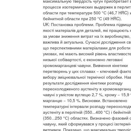
максимальную твердость чугун приобретает 
процессе изотермических выдержек в перли
области при температуре 500 °С (46,7 HRC) 
бейнитной области при 250 °С (49 HRC).
UK: Постановка проблеми. Проблема підвищ
якості матеріалів для деталей, які працюють 
за умови зниження витрат на їх виробництво
важлива й актуальна. Сучасні дослідження св
що перспективними матеріалами для роботи 
умовах, які мають високий рівень властивост
низької собівартості, є економно леговані
хромомарганцеві чавуни. Вивчення кінетики
перетворень у цих сплавах − ключовий факт
вибору зміцнювальної термічної обробки. На
результати дослідження кінетики розпаду
переохолодженого аустеніту в хромомарган
чавуні з умістом вуглецю 2,7 %, хрому − 15,9
марганцю − 10,5 %. Висновки. Встановлено
температурні інтервали розпаду переохолод
аустеніту в перлітній (550...400 °С) і бейнітній
(350...250 °С) областях. Визначено фазовий 
чавуну, який сформувався у процесі ізотермі
витримок. Показано, що максимальну твердіс