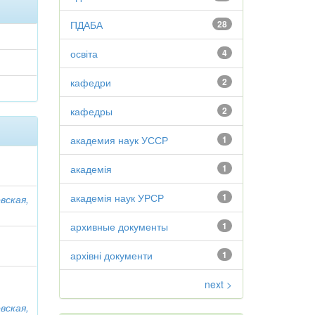
ПДАБА
28
освіта
4
кафедри
2
кафедры
2
академия наук УССР
1
академія
1
академія наук УРСР
1
вская,
архивные документы
1
архівні документи
1
next >
вская,