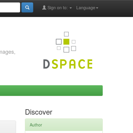
Sign on to:
Language
images,
Discover
Author