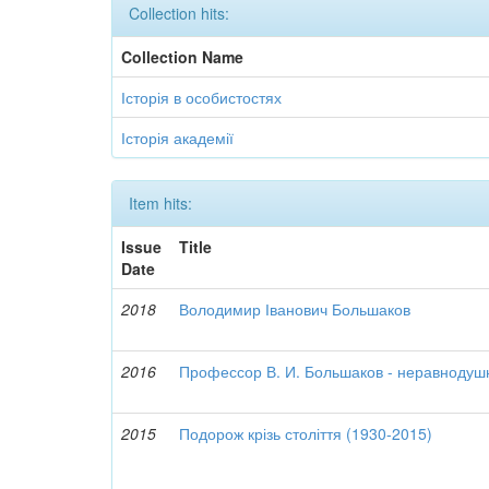
Collection hits:
Collection Name
Історія в особистостях
Історія академії
Item hits:
Issue
Title
Date
2018
Володимир Іванович Большаков
2016
Профессор В. И. Большаков - неравнодуш
2015
Подорож крізь століття (1930-2015)