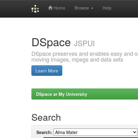
Home
Browse
Help
Skip
navigation
DSpace
JSPUI
DSpace preserves and enables easy and open
moving images, mpegs and data sets
Learn More
DSpace at My University
Search
Search: