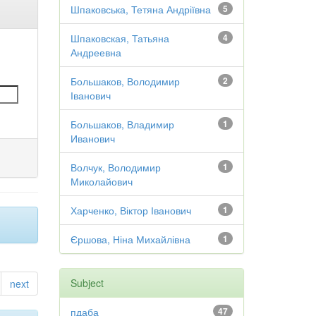
Шпаковська, Тетяна Андріївна
5
Шпаковская, Татьяна
4
Андреевна
Большаков, Володимир
2
Іванович
Большаков, Владимир
1
Иванович
Волчук, Володимир
1
Миколайович
Харченко, Віктор Іванович
1
Єршова, Ніна Михайлівна
1
Subject
next
пдаба
47