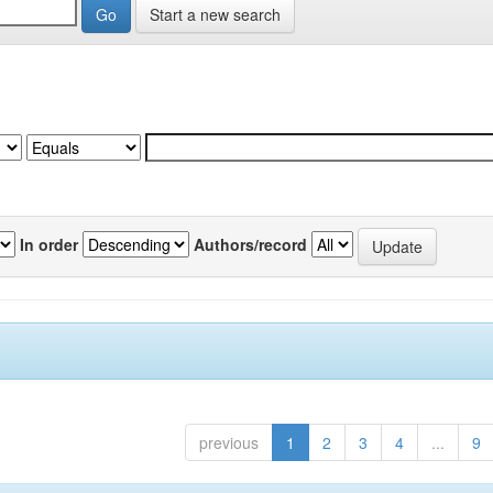
Start a new search
In order
Authors/record
previous
1
2
3
4
...
9