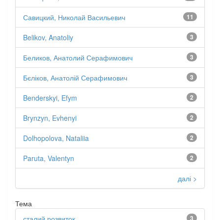
Савицкий, Николай Васильевич
11
Belikov, Anatoliy
3
Беликов, Анатолий Серафимович
3
Бєліков, Анатолій Серафимович
3
Benderskyi, Efym
2
Brynzyn, Evhenyi
2
Dolhopolova, Nataliia
2
Paruta, Valentyn
2
далі >
Тема
сталий розвиток
3