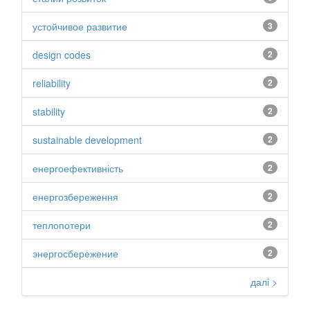
устойчивое развитие
3
design codes
2
reliability
2
stability
2
sustainable development
2
енергоефективність
2
енергозбереження
2
теплопотери
2
энергосбережение
2
далі >