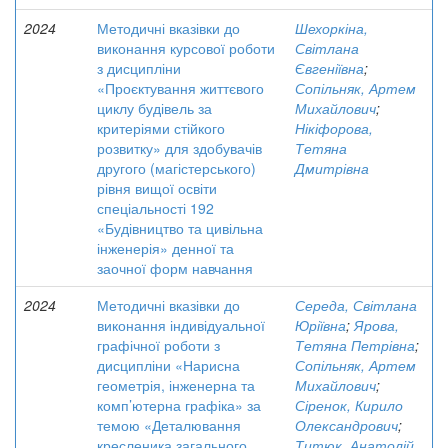
2024
Методичні вказівки до
Шехоркіна,
виконання курсової роботи
Світлана
з дисципліни
Євгеніївна
;
«Проєктування життєвого
Сопільняк, Артем
циклу будівель за
Михайлович
;
критеріями стійкого
Нікіфорова,
розвитку» для здобувачів
Тетяна
другого (магістерського)
Дмитрівна
рівня вищої освіти
спеціальності 192
«Будівництво та цивільна
інженерія» денної та
заочної форм навчання
2024
Методичні вказівки до
Середа, Світлана
виконання індивідуальної
Юріївна
;
Ярова,
графічної роботи з
Тетяна Петрівна
;
дисципліни «Нарисна
Сопільняк, Артем
геометрія, інженерна та
Михайлович
;
комп’ютерна графіка» за
Сіренок, Кирило
темою «Деталювання
Олександрович
;
кресленика загального
Титюк, Анатолій