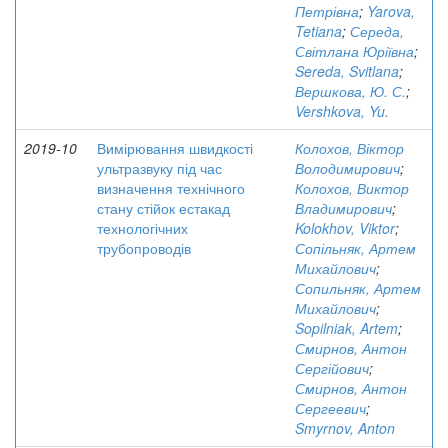
Петрівна
;
Yarova,
Tetiana
;
Середа,
Світлана Юріївна
;
Sereda, Svitlana
;
Вершкова, Ю. С.
;
Vershkova, Yu.
2019-10
Вимірювання швидкості
Колохов, Віктор
ультразвуку під час
Володимирович
;
визначення технічного
Колохов, Виктор
стану стійок естакад
Владимирович
;
технологічних
Kolokhov, Viktor
;
трубопроводів
Сопільняк, Артем
Михайлович
;
Сопильняк, Артем
Михайлович
;
Sopilniak, Artem
;
Смирнов, Антон
Сергійович
;
Смирнов, Антон
Сергеевич
;
Smyrnov, Anton