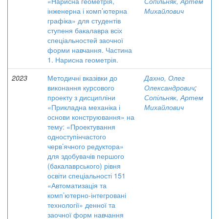
«Нарисна геометрія,
Сопільняк, Артем
інженерна і комп’ютерна
Михайлович
графіка» для студентів
ступеня бакалавра всіх
спеціальностей заочної
форми навчання. Частина
1. Нарисна геометрія.
2023
Методичні вказівки до
Дахно, Олег
виконання курсового
Олександрович
;
проекту з дисципліни
Сопільняк, Артем
«Прикладна механіка і
Михайлович
основи конструювання» на
тему: «Проектування
одноступінчастого
черв’ячного редуктора»
для здобувачів першого
(бакалаврського) рівня
освіти спеціальності 151
«Автоматизація та
комп’ютерно-інтегровані
технології» денної та
заочної форм навчання