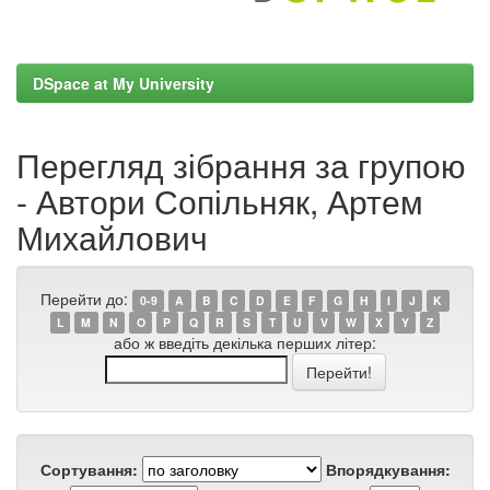
DSpace at My University
Перегляд зібрання за групою
- Автори Сопільняк, Артем
Михайлович
Перейти до:
0-9
A
B
C
D
E
F
G
H
I
J
K
L
M
N
O
P
Q
R
S
T
U
V
W
X
Y
Z
або ж введіть декілька перших літер:
Сортування:
Впорядкування: