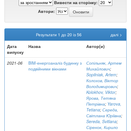
Вивести на сторінку:
Автори:
Результати 1 до 20 із 56
далі >
Дата
Назва
Автор(и)
випуску
2021-06
BIM-енергоаналіз будинку з
Сопільняк, Артем
подвійними вікнами
Михайлович
;
Sopilniak, Artem
;
Колохов, Віктор
Володимирович
;
Kolokhov, Viktor
;
Ярова, Тетяна
Петрівна
;
Yarova,
Tetiana
;
Середа,
Світлана Юріївна
;
Sereda, Svitlana
;
Сіренок, Кирило