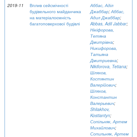
2019-11
Вплив сейсмічності
Аббас, Аділ
будівельного майданчика
Джаббар
;
Аббас,
на матеріалоємність
Адил Джаббар
;
багатоповерхової будівлі
Abbas, Adil Jabbar
;
Нікіфорова,
Тетяна
Дмитрівна
;
Никифорова,
Татьяна
Дмитриевна
;
Nikiforova, Tetiana
;
Шляхов,
Костянтин
Валерійович
;
Шляхов,
Константин
Валерьевич
;
Shliakhov,
Kostiantyn
;
Сопільняк, Артем
Михайлович
;
Сопильняк, Артем