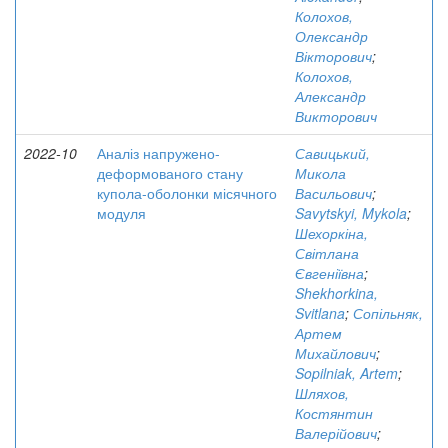
Колохов,
Олександр
Вікторович
;
Колохов,
Александр
Викторович
2022-10
Аналіз напружено-
Савицький,
деформованого стану
Микола
купола-оболонки місячного
Васильович
;
модуля
Savytskyi, Mykola
;
Шехоркіна,
Світлана
Євгеніївна
;
Shekhorkina,
Svitlana
;
Сопільняк,
Артем
Михайлович
;
Sopilniak, Artem
;
Шляхов,
Костянтин
Валерійович
;