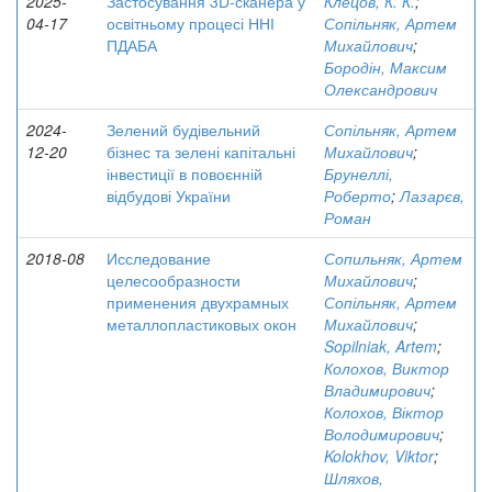
2025-
Застосування 3D-сканера у
Клецов, К. К.
;
04-17
освітньому процесі ННІ
Сопільняк, Артем
ПДАБА
Михайлович
;
Бородін, Максим
Олександрович
2024-
Зелений будівельний
Сопільняк, Артем
12-20
бізнес та зелені капітальні
Михайлович
;
інвестиції в повоєнній
Брунеллі,
відбудові України
Роберто
;
Лазарєв,
Роман
2018-08
Исследование
Сопильняк, Артем
целесообразности
Михайлович
;
применения двухрамных
Сопільняк, Артем
металлопластиковых окон
Михайлович
;
Sopilniak, Artem
;
Колохов, Виктор
Владимирович
;
Колохов, Віктор
Володимирович
;
Kolokhov, Viktor
;
Шляхов,