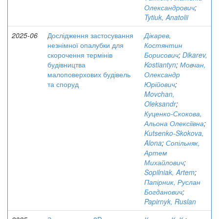
Олександрович
;
Tytiuk, Anatolii
2025-06
Дослідження застосування
Дікарев,
незнімної опалубки для
Костянтин
скорочення термінів
Борисович
;
Dikarev,
будівництва
Kostiantyn
;
Мовчан,
малоповерхових будівель
Олександр
та споруд
Юрійович
;
Movchan,
Oleksandr
;
Куценко-Скокова,
Альона Олексіївна
;
Kutsenko-Skokova,
Alona
;
Сопільняк,
Артем
Михайлович
;
Sopilniak, Artem
;
Папірник, Руслан
Богданович
;
Papirnyk, Ruslan