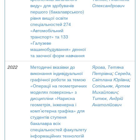
виду» для здобувачів
Олександрович
першого (бакалаврського)
рівня вищої освіти
спеціальностей 274
«Автомобільний
транспорт» та 133
«Галузеве
машинобудування» денної
та заочної форм навчання
2022
Методичні вказівки до
Ярова, Тетяна
виконання індивідуальної
Петрівна
;
Середа,
графічної роботи за темою
Світлана Юріївна
;
«Операції на геометричних
Сопільняк, Артем
моделях поверхонь» з
Михайлович
;
дисципліни «Нарисна
Титюк, Андрій
геометрія, інженерна і
Анатолійович
комп’ютерна графіка» для
студентів ступеня
бакалавра всіх
спеціальностей факультету
інформаційних технологій