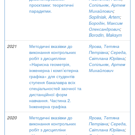
проєктами: теоретичні
Сопільняк, Артем
парадигми.
Михайлович
;
Sopilniak, Artem
;
Бородін, Максим
Олександрович
;
Borodin, Maksym
2021
Методичні вказівки до
Ярова, Тетяна
виконання контрольних
Петрівна
;
Середа,
робіт з дисципліни
Світлана Юріївна
;
«Нарисна геометрія,
Сопільняк, Артем
інженерна і комп’ютерна
Михайлович
графіка» для студентів
ступеня бакалавра всіх
спеціальностей заочної та
дистанційної форм
навчання. Частина 2.
Інженерна графіка
2020
Методичні вказівки до
Ярова, Тетяна
виконання контрольних
Петрівна
;
Середа,
робіт з дисципліни
Світлана Юріївна
;