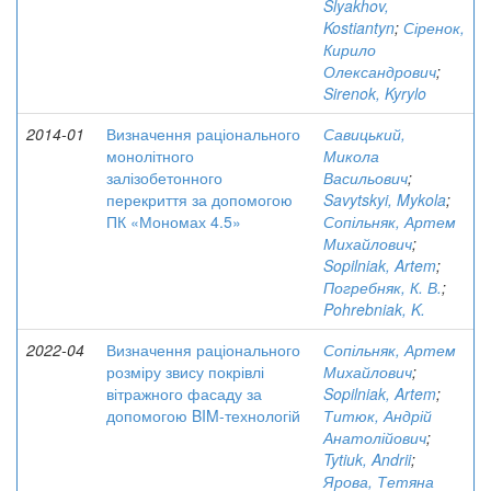
Slyakhov,
Kostiantyn
;
Сіренок,
Кирило
Олександрович
;
Sirenok, Kyrylo
2014-01
Визначення раціонального
Савицький,
монолітного
Микола
залізобетонного
Васильович
;
перекриття за допомогою
Savytskyi, Mykola
;
ПК «Мономах 4.5»
Сопільняк, Артем
Михайлович
;
Sopilniak, Artem
;
Погребняк, К. В.
;
Pohrebniak, K.
2022-04
Визначення раціонального
Сопільняк, Артем
розміру звису покрівлі
Михайлович
;
вітражного фасаду за
Sopilniak, Artem
;
допомогою BIM-технологій
Титюк, Андрій
Анатолійович
;
Tytiuk, Andrii
;
Ярова, Тетяна