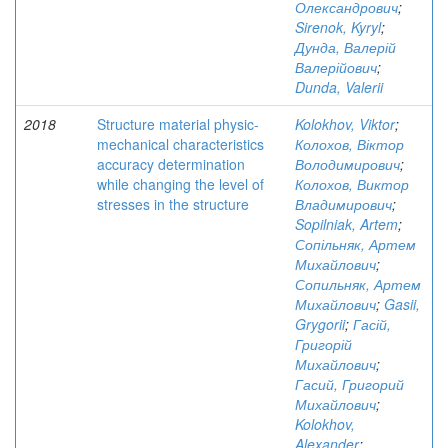
Олександрович
;
Sirenok, Kyryl
;
Дунда, Валерій
Валерійович
;
Dunda, Valerii
2018
Structure material physic-
Kolokhov, Viktor
;
mechanical characteristics
Колохов, Віктор
accuracy determination
Володимирович
;
while changing the level of
Колохов, Виктор
stresses in the structure
Владимирович
;
Sopilniak, Artem
;
Сопільняк, Артем
Михайлович
;
Сопильняк, Артем
Михайлович
;
Gasii,
Grygorii
;
Гасій,
Григорій
Михайлович
;
Гасий, Григорий
Михайлович
;
Kolokhov,
Alexander
;