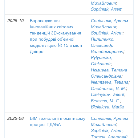
Михайлович
;
Sopilniak, Artem
2025-10
Впровадження
Сопільняк, Артем
інноваційних світових
Михайлович
;
тенденцій 3D-сканування
Sopilniak, Artem
;
при побудові об’ємної
Пилипенко,
моделі ліцею № 15 в місті
Олександр
Дніпро
Володимирович
;
Pylypenko,
Oleksandr
;
Нємцева, Тетяна
Олександрівна
;
Niemtseva, Tetiana
;
Олейников, В. М.
;
Oleinykov, Valerii
;
Бєляєва, М. С.
;
Bieliaieva, Mariia
2022-06
ВІМ технології в освітньому
Сопільняк, Артем
процесі ПДАБА
Михайлович
;
Sopilniak, Artem
;
Титюк, Анатолій