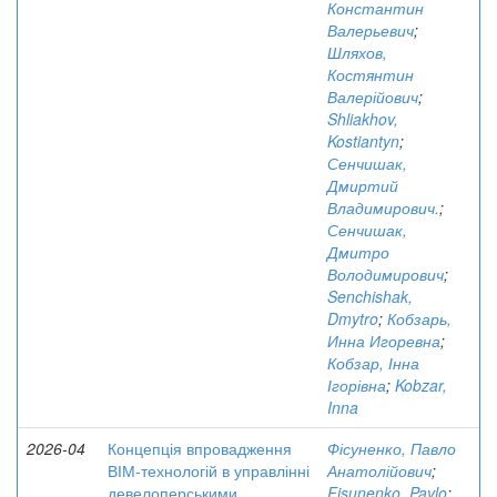
Константин
Валерьевич
;
Шляхов,
Костянтин
Валерійович
;
Shliakhov,
Kostiantyn
;
Сенчишак,
Дмиртий
Владимирович.
;
Сенчишак,
Дмитро
Володимирович
;
Senchishak,
Dmytro
;
Кобзарь,
Инна Игоревна
;
Кобзар, Інна
Ігорівна
;
Kobzar,
Inna
2026-04
Концепція впровадження
Фісуненко, Павло
ВІМ-технологій в управлінні
Анатолійович
;
девелоперськими
Fisunenko, Pavlo
;