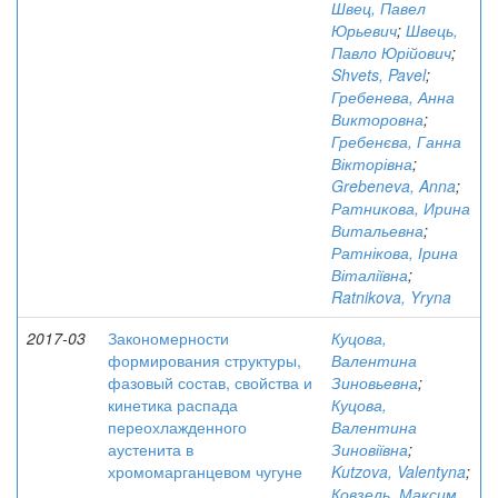
Швец, Павел
Юрьевич
;
Швець,
Павло Юрійович
;
Shvets, Pavel
;
Гребенева, Анна
Викторовна
;
Гребенєва, Ганна
Вікторівна
;
Grebeneva, Anna
;
Ратникова, Ирина
Витальевна
;
Ратнікова, Ірина
Віталіївна
;
Ratnikova, Yryna
2017-03
Закономерности
Куцова,
формирования структуры,
Валентина
фазовый состав, свойства и
Зиновьевна
;
кинетика распада
Куцова,
переохлажденного
Валентина
аустенита в
Зиновіївна
;
хромомарганцевом чугуне
Kutzova, Valentyna
;
Ковзель, Максим