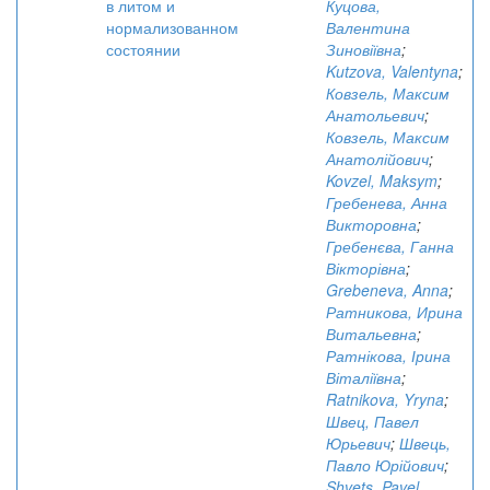
в литом и
Куцова,
нормализованном
Валентина
состоянии
Зиновіївна
;
Kutzova, Valentyna
;
Ковзель, Максим
Анатольевич
;
Ковзель, Максим
Анатолійович
;
Kovzel, Maksym
;
Гребенева, Анна
Викторовна
;
Гребенєва, Ганна
Вікторівна
;
Grebeneva, Anna
;
Ратникова, Ирина
Витальевна
;
Ратнікова, Ірина
Віталіївна
;
Ratnikova, Yryna
;
Швец, Павел
Юрьевич
;
Швець,
Павло Юрійович
;
Shvets, Pavel