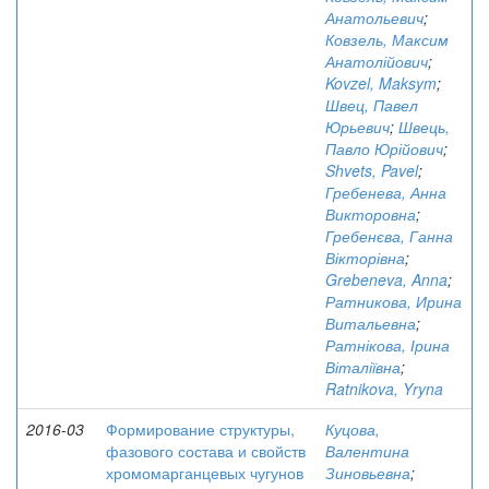
Анатольевич
;
Ковзель, Максим
Анатолійович
;
Kovzel, Maksym
;
Швец, Павел
Юрьевич
;
Швець,
Павло Юрійович
;
Shvets, Pavel
;
Гребенева, Анна
Викторовна
;
Гребенєва, Ганна
Вікторівна
;
Grebeneva, Anna
;
Ратникова, Ирина
Витальевна
;
Ратнікова, Ірина
Віталіївна
;
Ratnikova, Yryna
2016-03
Формирование структуры,
Куцова,
фазового состава и свойств
Валентина
хромомарганцевых чугунов
Зиновьевна
;