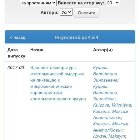
Вивести на сторінку:
Автори:
< назад
Результати 2 до 4 із 4
Дата
Назва
Автор(и)
випуску
2017-03
Влияние температуры
Куцова,
изотермической выдержки
Валентина
на ликвацию и
Зиновьевна
;
микромеханические
Куцова,
характеристики
Валентина
хромомарганцевого чугуна
Зиновіївна
;
Kutzova, Valentyna
;
Ковзель, Максим
Анатольевич
;
Ковзель, Максим
Анатолійович
;
Kovzel, Maksym
;