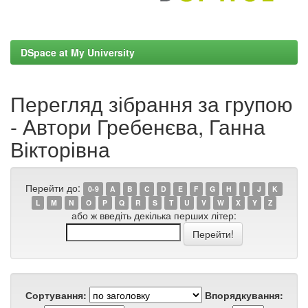
DSpace at My University
Перегляд зібрання за групою
- Автори Гребенєва, Ганна
Вікторівна
Перейти до:
0-9
A
B
C
D
E
F
G
H
I
J
K
L
M
N
O
P
Q
R
S
T
U
V
W
X
Y
Z
або ж введіть декілька перших літер:
Сортування:
Впорядкування: