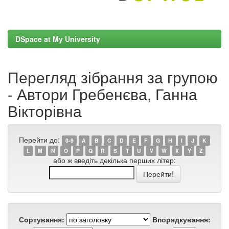
DSpace at My University
Перегляд зібрання за групою
- Автори Гребенєва, Ганна
Вікторівна
Перейти до:
0-9
A
B
C
D
E
F
G
H
I
J
K
L
M
N
O
P
Q
R
S
T
U
V
W
X
Y
Z
або ж введіть декілька перших літер:
Сортування:
Впорядкування: