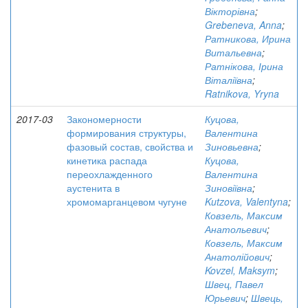
Вікторівна
;
Grebeneva, Anna
;
Ратникова, Ирина
Витальевна
;
Ратнікова, Ірина
Віталіївна
;
Ratnikova, Yryna
2017-03
Закономерности
Куцова,
формирования структуры,
Валентина
фазовый состав, свойства и
Зиновьевна
;
кинетика распада
Куцова,
переохлажденного
Валентина
аустенита в
Зиновіївна
;
хромомарганцевом чугуне
Kutzova, Valentyna
;
Ковзель, Максим
Анатольевич
;
Ковзель, Максим
Анатолійович
;
Kovzel, Maksym
;
Швец, Павел
Юрьевич
;
Швець,