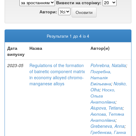
Вивести на сторінку:
Автори:
Результати 1 до 4 із 4
Дата
Назва
Автор(и)
випуску
2023-05
Regulations of the formation
Pohrebna, Nataliia
;
of bainetic component matrix
Погребна,
in economy alloyed chromo-
Наталія
manganese alloys
Емільевна
;
Nosko,
Olha
;
Носко,
Ольга
Анатоліївна
;
Aiupova, Tetiana
;
Аюпова, Тетяна
Анатоліївна
;
Grebeneva, Anna
;
Гребенєва, Ганна