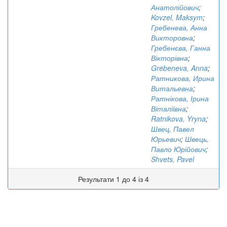
Анатолійович
;
Kovzel, Maksym
;
Гребенева, Анна
Викторовна
;
Гребенєва, Ганна
Вікторівна
;
Grebeneva, Anna
;
Ратникова, Ирина
Витальевна
;
Ратнікова, Ірина
Віталіївна
;
Ratnikova, Yryna
;
Швец, Павел
Юрьевич
;
Швець,
Павло Юрійович
;
Shvets, Pavel
Результати 1 до 4 із 4