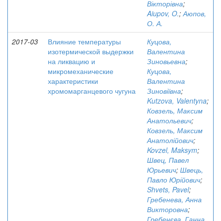
Вікторівна
;
Aiupov, O.
;
Аюпов,
О. А.
2017-03
Влияние температуры
Куцова,
изотермической выдержки
Валентина
на ликвацию и
Зиновьевна
;
микромеханические
Куцова,
характеристики
Валентина
хромомарганцевого чугуна
Зиновіївна
;
Kutzova, Valentyna
;
Ковзель, Максим
Анатольевич
;
Ковзель, Максим
Анатолійович
;
Kovzel, Maksym
;
Швец, Павел
Юрьевич
;
Швець,
Павло Юрійович
;
Shvets, Pavel
;
Гребенева, Анна
Викторовна
;
Гребенєва, Ганна