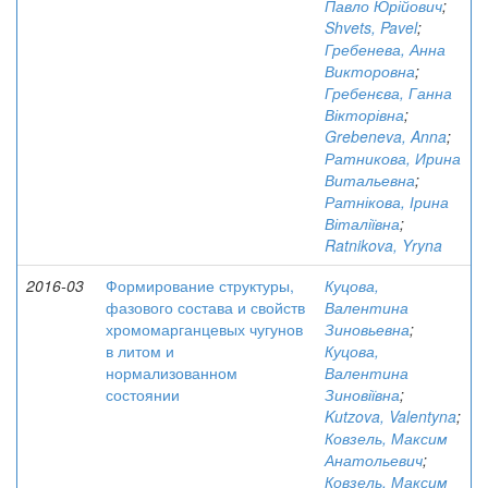
Павло Юрійович
;
Shvets, Pavel
;
Гребенева, Анна
Викторовна
;
Гребенєва, Ганна
Вікторівна
;
Grebeneva, Anna
;
Ратникова, Ирина
Витальевна
;
Ратнікова, Ірина
Віталіївна
;
Ratnikova, Yryna
2016-03
Формирование структуры,
Куцова,
фазового состава и свойств
Валентина
хромомарганцевых чугунов
Зиновьевна
;
в литом и
Куцова,
нормализованном
Валентина
состоянии
Зиновіївна
;
Kutzova, Valentyna
;
Ковзель, Максим
Анатольевич
;
Ковзель, Максим