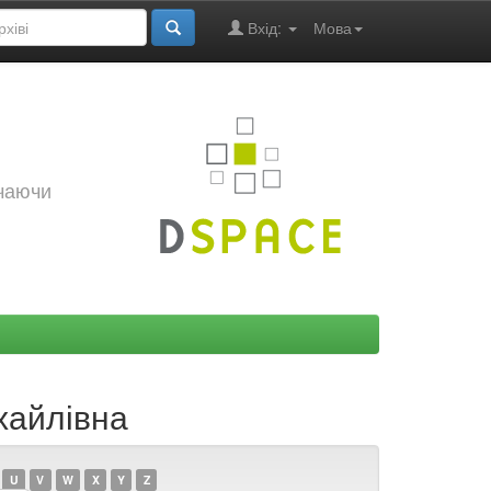
Вхід:
Мова
ючаючи
хайлівна
U
V
W
X
Y
Z