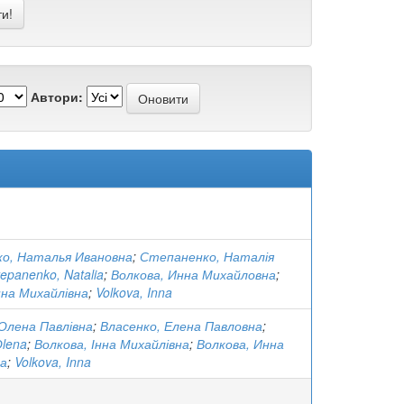
Автори:
о, Наталья Ивановна
;
Степаненко, Наталія
tepanenko, Natalia
;
Волкова, Инна Михайловна
;
нна Михайлівна
;
Volkova, Inna
Олена Павлівна
;
Власенко, Елена Павловна
;
Оlena
;
Волкова, Інна Михайлівна
;
Волкова, Инна
а
;
Volkova, Inna