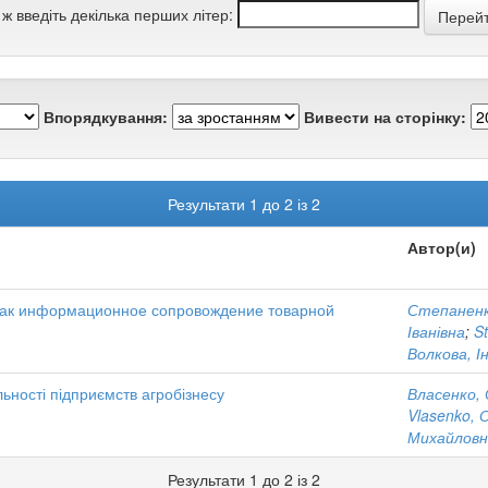
 ж введіть декілька перших літер:
Впорядкування:
Вивести на сторінку:
Результати 1 до 2 із 2
Автор(и)
как информационное сопровождение товарной
Степаненк
Іванівна
;
S
Волкова, І
льності підприємств агробізнесу
Власенко, 
Vlasenko, 
Михайловн
Результати 1 до 2 із 2