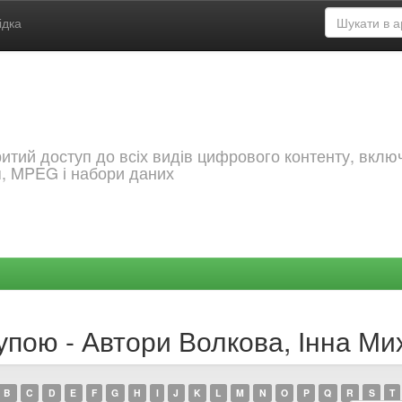
ідка
критий доступ до всіх видів цифрового контенту, вкл
я, MPEG і набори даних
упою - Автори Волкова, Інна Ми
B
C
D
E
F
G
H
I
J
K
L
M
N
O
P
Q
R
S
T