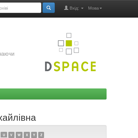
Вхід:
Мова
ючаючи
хайлівна
U
V
W
X
Y
Z