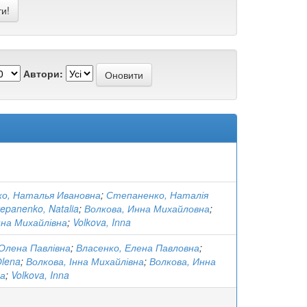
Автори:
о, Наталья Ивановна
;
Степаненко, Наталія
tepanenko, Natalia
;
Волкова, Инна Михайловна
;
нна Михайлівна
;
Volkova, Inna
Олена Павлівна
;
Власенко, Елена Павловна
;
Оlena
;
Волкова, Інна Михайлівна
;
Волкова, Инна
а
;
Volkova, Inna