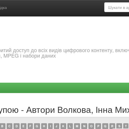
ідка
критий доступ до всіх видів цифрового контенту, вкл
я, MPEG і набори даних
упою - Автори Волкова, Інна Ми
B
C
D
E
F
G
H
I
J
K
L
M
N
O
P
Q
R
S
T