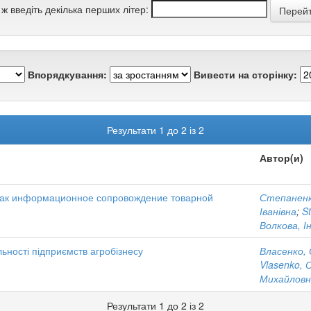
 ж введіть декілька перших літер:
Впорядкування:
Вивести на сторінку:
Результати 1 до 2 із 2
Автор(и)
как информационное сопровождение товарной
Степаненк
Іванівна
;
S
Волкова, І
льності підприємств агробізнесу
Власенко, 
Vlasenko, 
Михайловн
Результати 1 до 2 із 2