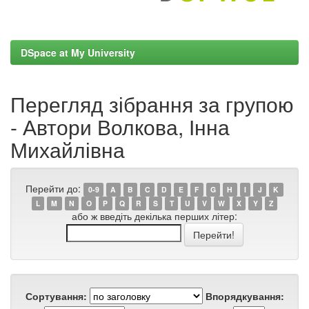
DSpace at My University
Перегляд зібрання за групою
- Автори Волкова, Інна
Михайлівна
Перейти до:
0-9
A
B
C
D
E
F
G
H
I
J
K
L
M
N
O
P
Q
R
S
T
U
V
W
X
Y
Z
або ж введіть декілька перших літер:
Сортування:
Впорядкування: