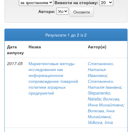
Вивести на сторінку:
Автори:
Результати 1 до 2 із 2
Дата
Назва
Автор(и)
випуску
2017-05
Маркетинговые методы
Степаненко,
исследования как
Наталья
информационное
Ивановна
;
сопровождение товарной
Степаненко,
политики аграрных
Наталія Іванівна
;
предприятий
Stepanenko,
Natalia
;
Волкова,
Инна Михайловна
;
Волкова, Інна
Михайлівна
;
Volkova, Inna