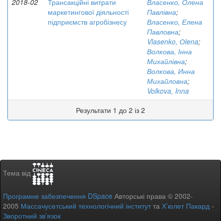
2018-02
Трансакційні витрати
Власенко, Олена
маркетингової діяльності
Павлівна
;
підприємств агробізнесу
Власенко, Елена
Павловна
;
Vlasenko, Оlena
;
Волкова, Інна
Михайлівна
;
Волкова, Инна
Михайловна
;
Volkova, Inna
Результати 1 до 2 із 2
Тема від
Програмне забезпечення DSpace
Авторські права © 2002-
2005
Массачусетський технологічний інститут
та
Х’юлет Пакард
-
Зворотний зв’язок