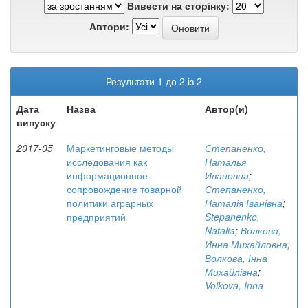
Вивести на сторінку:
Автори:
Результати 1 до 2 із 2
Дата
Назва
Автор(и)
випуску
2017-05
Маркетинговые методы
Степаненко,
исследования как
Наталья
информационное
Ивановна
;
сопровождение товарной
Степаненко,
политики аграрных
Наталія Іванівна
;
предприятий
Stepanenko,
Natalia
;
Волкова,
Инна Михайловна
;
Волкова, Інна
Михайлівна
;
Volkova, Inna