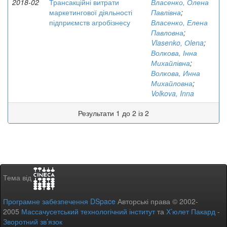
2018-02
Трансакційні витрати
Власенко, Олена
маркетингової діяльності
Павлівна
;
підприємств агробізнесу
Власенко, Елена
Павловна
;
Vlasenko, Оlena
;
Волкова, Інна
Михайлівна
;
Волкова, Инна
Михайловна
;
Volkova, Inna
Результати 1 до 2 із 2
Тема від
Програмне забезпечення DSpace
Авторські права © 2002-
2005
Массачусетський технологічний інститут
та
Х’юлет Пакард
-
Зворотний зв’язок