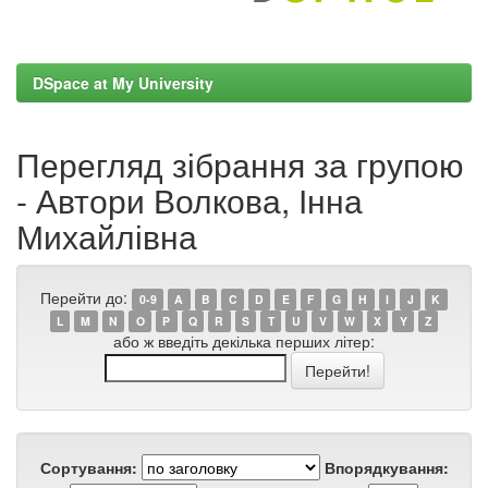
DSpace at My University
Перегляд зібрання за групою
- Автори Волкова, Інна
Михайлівна
Перейти до:
0-9
A
B
C
D
E
F
G
H
I
J
K
L
M
N
O
P
Q
R
S
T
U
V
W
X
Y
Z
або ж введіть декілька перших літер:
Сортування:
Впорядкування: