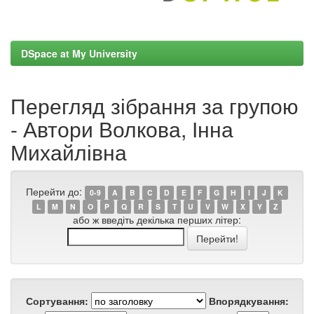
DSpace at My University
Перегляд зібрання за групою
- Автори Волкова, Інна
Михайлівна
Перейти до:
0-9
A
B
C
D
E
F
G
H
I
J
K
L
M
N
O
P
Q
R
S
T
U
V
W
X
Y
Z
або ж введіть декілька перших літер:
Сортування:
Впорядкування: