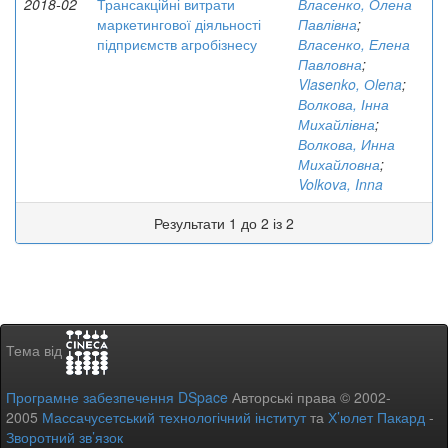
2018-02
Трансакційні витрати
Власенко, Олена
маркетингової діяльності
Павлівна
;
підприємств агробізнесу
Власенко, Елена
Павловна
;
Vlasenko, Оlena
;
Волкова, Інна
Михайлівна
;
Волкова, Инна
Михайловна
;
Volkova, Inna
Результати 1 до 2 із 2
Тема від
Програмне забезпечення DSpace
Авторські права © 2002-
2005
Массачусетський технологічний інститут
та
Х’юлет Пакард
-
Зворотний зв’язок