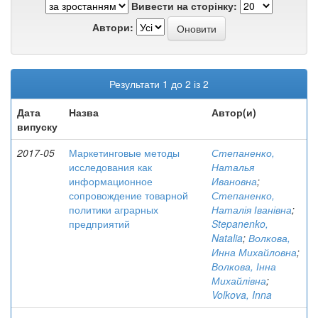
Вивести на сторінку:
Автори:
Результати 1 до 2 із 2
Дата
Назва
Автор(и)
випуску
2017-05
Маркетинговые методы
Степаненко,
исследования как
Наталья
информационное
Ивановна
;
сопровождение товарной
Степаненко,
политики аграрных
Наталія Іванівна
;
предприятий
Stepanenko,
Natalia
;
Волкова,
Инна Михайловна
;
Волкова, Інна
Михайлівна
;
Volkova, Inna