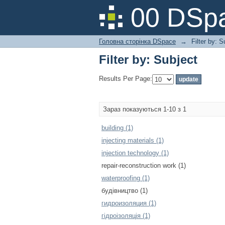
Filter by: Subject
00 DSpa
Головна сторінка DSpace
→
Filter by: S
Filter by: Subject
Results Per Page:
Зараз показуються 1-10 з 1
building (1)
injecting materials (1)
injection technology (1)
repair-reconstruction work (1)
waterproofing (1)
будівництво (1)
гидроизоляция (1)
гідроізоляція (1)