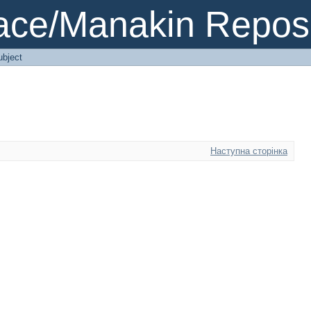
ce/Manakin Reposi
ubject
Наступна сторінка