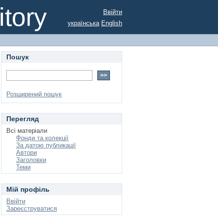
tory
Ввійти
українська
English
Пошук
Розширений пошук
Перегляд
Всі матеріали
Фонди та колекції
За датою публикації
Автори
Заголовки
Теми
Мій профіль
Ввійти
Зареєструватися