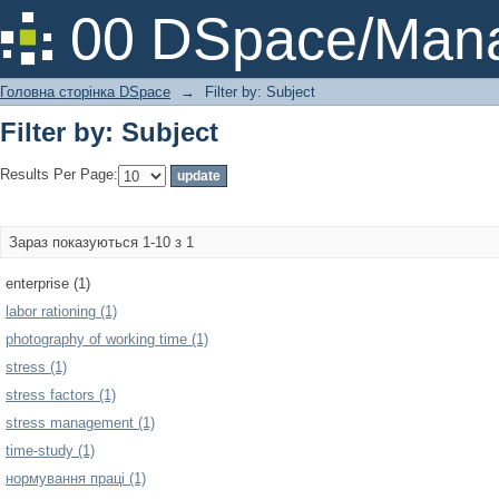
Filter by: Subject
00 DSpace/Mana
Головна сторінка DSpace
→
Filter by: Subject
Filter by: Subject
Results Per Page:
Зараз показуються 1-10 з 1
enterprise (1)
labor rationing (1)
photography of working time (1)
stress (1)
stress factors (1)
stress management (1)
time-study (1)
нормування праці (1)