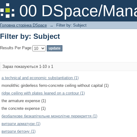
Filter by: Subject
00 DSpace/Mana
Головна сторінка DSpace
→
Filter by: Subject
Filter by: Subject
Results Per Page:
Зараз показуються 1-10 з 1
a technical and economic substantiation (1)
monolithic girderless ferro-concrete ceiling without capital (1)
ridge ceiling with plates leaned on a contour (1)
the armature expense (1)
the concrete expense (1)
безбалкове безкапітельне монолітне перекриття (1)
витрати арматури (1)
витрати бетону (1)