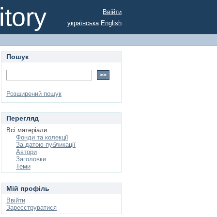
tory
Ввійти
українська
English
Пошук
Розширений пошук
Перегляд
Всі матеріали
Фонди та колекції
За датою публикації
Автори
Заголовки
Теми
Мій профіль
Ввійти
Зареєструватися