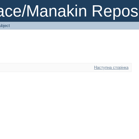
ce/Manakin Reposi
ubject
Наступна сторінка