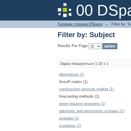
Filter by: Subject
00 DSpa
Головна сторінка DSpace
→
Filter by: S
Filter by: Subject
Results Per Page:
Зараз показуються 1-10 з 1
alternatives (1)
Ansoff matrix (1)
construction services market (1)
forecasting methods (1)
green housing programs (1)
optimistic and pessimistic scenario (1)
probable (1)
scenarios (1)