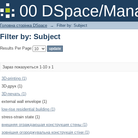
Filter by: Subject
00 DSpace/Mana
Головна сторінка DSpace
→
Filter by: Subject
Filter by: Subject
Results Per Page:
Зараз показуються 1-10 з 1
3D-printing (1)
3D-друк (1)
3D-печать (1)
external wall envelope (1)
low-rise residential building (1)
stress-strain state (1)
внешняя ограждающая конструкция стены (1)
зовнішня огороджувальна конструкція стіни (1)