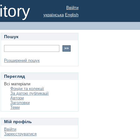
tory
Ввійти
українська
English
Пошук
Розширений пошук
Перегляд
Всі матеріали
Фонди та колекції
За датою публикації
Автори
Заголовки
Теми
Мій профіль
Ввійти
Зареєструватися