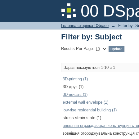
Filter by: Subject
00 DSpa
Головна сторінка DSpace
→
Filter by: S
Filter by: Subject
Results Per Page:
Зараз показуються 1-10 з 1
3D-printing (1)
3D-друк (1)
3D-печать (1)
external wall envelope (1)
low-rise residential building (1)
stress-strain state (1)
внешняя ограждающая конструкция стен
зовнішня огороджувальна конструкція ст