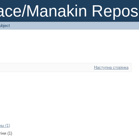
ce/Manakin Reposi
ubject
Наступна сторінка
ы (1)
іни (1)