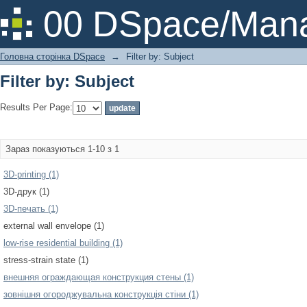
Filter by: Subject
00 DSpace/Mana
Головна сторінка DSpace
→
Filter by: Subject
Filter by: Subject
Results Per Page:
Зараз показуються 1-10 з 1
3D-printing (1)
3D-друк (1)
3D-печать (1)
external wall envelope (1)
low-rise residential building (1)
stress-strain state (1)
внешняя ограждающая конструкция стены (1)
зовнішня огороджувальна конструкція стіни (1)