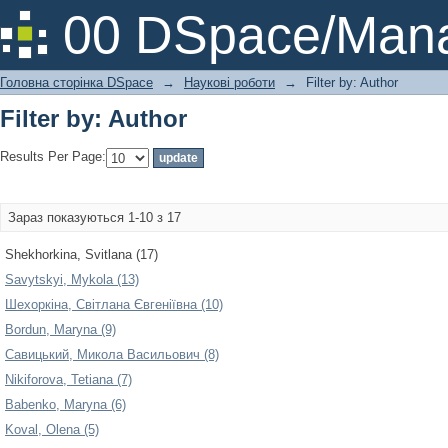
Filter by: Author
00 DSpace/Mana
Головна сторінка DSpace
→
Наукові роботи
→
Filter by: Author
Filter by: Author
Results Per Page:
Зараз показуються 1-10 з 17
Shekhorkina, Svitlana (17)
Savytskyi, Mykola (13)
Шехоркіна, Світлана Євгеніївна (10)
Bordun, Maryna (9)
Савицький, Микола Васильович (8)
Nikiforova, Tetiana (7)
Babenko, Maryna (6)
Koval, Olena (5)