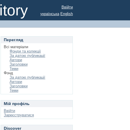
tory
Ввійти
українська
English
Перегляд
Всі матеріали
Фонди та колекції
За датою публикації
Автори
Заголовки
Теми
Фонд
За датою публикації
Автори
Заголовки
Теми
Мій профіль
Ввійти
Зареєструватися
Discover