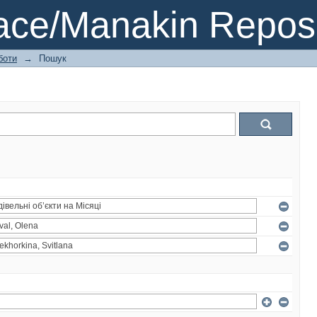
ce/Manakin Reposi
боти
→
Пошук