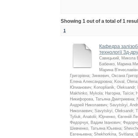
Showing 1 out of a total of 1 re
1
Кафедра залізобе
технології 3д-дру
Савицький, Микола 
Бабенко, Марина Ми
Марина В'ячеславів
Григорівна
;
Зинкевич, Оксана Григо
Елена Александровна
;
Koval, Olena
Юлианович
;
Konoplianik, Oleksandr
;
Makhinko, Mykola
;
Нагорна, Таїсія
;
Н
Никифорова, Татьяна Дмитриевна
;
Андрей Николаевич
;
Savytskyi, Andr
Николаевич
;
Savytskyi, Oleksandr
;
Т
Tytiuk, Anatolii
;
Юрченко, Євгеній Ле
Федорчук, Вадим Іванович
;
Федорч
Шевченко, Татьяна Юьевна
;
Shevche
Евгеньевна
;
Shekhorkina, Svitlana
;
Ш