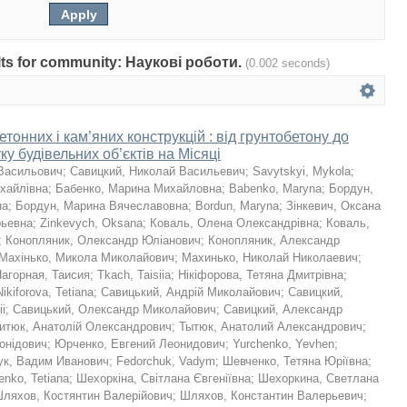
sults for community: Наукові роботи.
(0.002 seconds)
тонних і кам’яних конструкцій : від грунтобетону до
ку будівельних об’єктів на Місяці
Васильович
;
Савицкий, Николай Васильевич
;
Savytskyi, Mykola
;
хайлівна
;
Бабенко, Марина Михайловна
;
Babenko, Maryna
;
Бордун,
на
;
Бордун, Марина Вячеславовна
;
Bordun, Maryna
;
Зінкевич, Оксана
рьевна
;
Zinkevych, Oksana
;
Коваль, Олена Олександрівна
;
Коваль,
;
Конопляник, Олександр Юліанович
;
Конопляник, Александр
Махінько, Микола Миколайович
;
Махинько, Николай Николаевич
;
агорная, Таисия
;
Tkach, Taisiia
;
Нікіфорова, Тетяна Дмитрівна
;
Nikiforova, Tetiana
;
Савицький, Андрій Миколайович
;
Савицкий,
ii
;
Савицький, Олександр Миколайович
;
Савицкий, Александр
итюк, Анатолій Олександрович
;
Тытюк, Анатолий Александрович
;
онідович
;
Юрченко, Евгений Леонидович
;
Yurchenko, Yevhen
;
ук, Вадим Иванович
;
Fedorchuk, Vadym
;
Шевченко, Тетяна Юріївна
;
nko, Tetiana
;
Шехоркіна, Світлана Євгеніївна
;
Шехоркина, Светлана
ляхов, Костянтин Валерійович
;
Шляхов, Константин Валерьевич
;