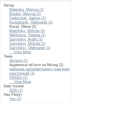
Автор
Babenko, Maryna (1)
Bordun, Maryna (1)
Fedorchuk, Vadym (1)
Konoplianik, Oleksandr (1)
Koval, Olena (1)
Makhinko, Mykola (1)
Nikiforova, Tetiana (1)
Savytskyi, Andrii (1)
Savytskyi, Mykola (1)
Savytskyi, Oleksandr (1)
... View More
Тема
3d-друк (1)
будівельні об’єкти на Місяці (1)
кафедра залізобетонних і кам’яних
конструкцій (1)
ПДАБА (1)
... View More
Date Issued
2020 (1)
Has File(s)
Yes (1)