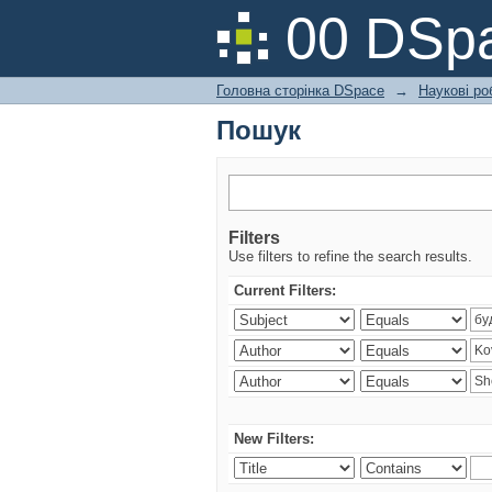
Пошук
00 DSpa
Головна сторінка DSpace
→
Наукові ро
Пошук
Filters
Use filters to refine the search results.
Current Filters:
New Filters: