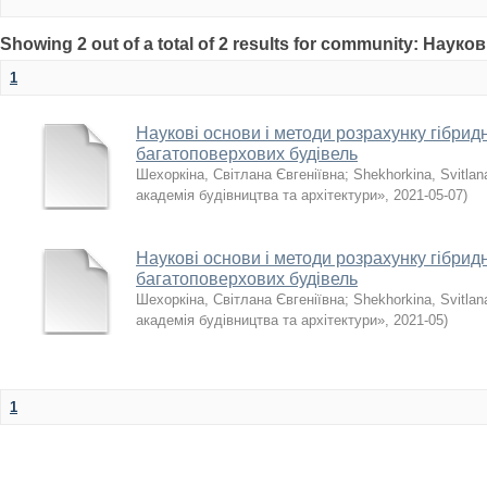
Showing 2 out of a total of 2 results for community: Науко
1
Наукові основи і методи розрахунку гібри
багатоповерхових будівель
Шехоркіна, Світлана Євгеніївна
;
Shekhorkina, Svitlan
академія будівництва та архітектури»
,
2021-05-07
)
Наукові основи і методи розрахунку гібри
багатоповерхових будівель
Шехоркіна, Світлана Євгеніївна
;
Shekhorkina, Svitlan
академія будівництва та архітектури»
,
2021-05
)
1