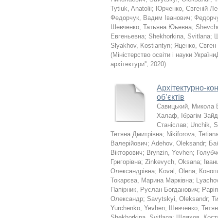
Tytiuk, Anatolii
;
Юрченко, Євгеній Ле
Федорчук, Вадим Іванович
;
Федорч
Шевченко, Татьяна Юьевна
;
Shevche
Евгеньевна
;
Shekhorkina, Svitlana
;
Ш
Slyakhov, Kostiantyn
;
Яценко, Євген
(
Міністерство освіти і науки Україн
архітектури''
,
2020
)
Архітектурно-ко
об’єктів
Савицький, Микола 
Халаф, Ібрагім Зай
Станіслав
;
Unchik, S
Тетяна Дмитрівна
;
Nikiforova, Tetian
Валерійович
;
Adehov, Oleksandr
;
Ба
Вікторович
;
Brynzin, Yevhen
;
Голубч
Григорівна
;
Zinkevych, Oksana
;
Іван
Олександрівна
;
Koval, Olena
;
Коноп
Токарєва, Марина Марківна
;
Lyacho
Папірник, Руслан Богданович
;
Papir
Олександр
;
Savytskyi, Oleksandr
;
Т
Yurchenko, Yevhen
;
Шевченко, Тетян
Shekhorkina, Svitlana
;
Шляхов, Кост