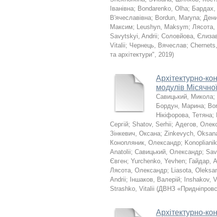
Іванівна
;
Bondarenko, Olha
;
Бардах,
В'ячеславівна
;
Bordun, Maryna
;
Дени
Максим
;
Leushyn, Maksym
;
Лясота,
Savytskyi, Andrii
;
Соловйова, Єлиза
Vitalii
;
Чернець, Вячеслав
;
Chernets
та архітектури"
,
2019
)
Архітектурно-кон
модулів Місячної
Савицький, Микола
;
Бордун, Марина
;
Bo
Нікіфорова, Тетяна
;
Сергій
;
Shatov, Serhii
;
Адегов, Олек
Зінкевич, Оксана
;
Zinkevych, Oksan
Конопляник, Олександр
;
Konoplianik
Anatolii
;
Савицький, Олександр
;
Sav
Євген
;
Yurchenko, Yevhen
;
Гайдар, 
Лясота, Олександр
;
Liasota, Oleksa
Andrii
;
Іншаков, Валерій
;
Inshakov, Va
Strashko, Vitalii
(
ДВНЗ «Придніпровсь
Архітектурно-кон