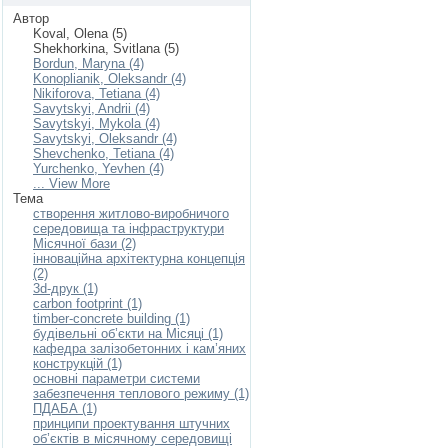
Автор
Koval, Olena (5)
Shekhorkina, Svitlana (5)
Bordun, Maryna (4)
Konoplianik, Oleksandr (4)
Nikiforova, Tetiana (4)
Savytskyi, Andrii (4)
Savytskyi, Mykola (4)
Savytskyi, Oleksandr (4)
Shevchenko, Tetiana (4)
Yurchenko, Yevhen (4)
... View More
Тема
створення житлово-виробничого
середовища та інфраструктури
Місячної бази (2)
інноваційна архітектурна концепція
(2)
3d-друк (1)
carbon footprint (1)
timber-concrete building (1)
будівельні об’єкти на Місяці (1)
кафедра залізобетонних і кам’яних
конструкцій (1)
основні параметри системи
забезпечення теплового режиму (1)
ПДАБА (1)
принципи проектування штучних
об’єктів в місячному середовищі