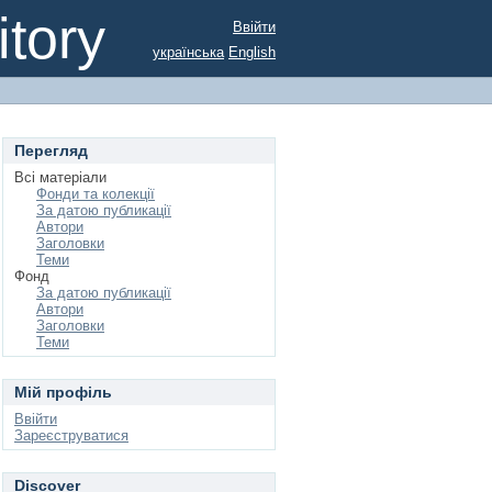
tory
Ввійти
українська
English
Перегляд
Всі матеріали
Фонди та колекції
За датою публикації
Автори
Заголовки
Теми
Фонд
За датою публикації
Автори
Заголовки
Теми
Мій профіль
Ввійти
Зареєструватися
Discover