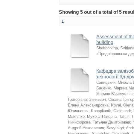
Showing 5 out of a total of 5 re
1
Assessment of the 
building
Shekhorkina, Svitlan
«Придніпровська дер
Кафедра залізобе
технології 3д-дру
Савицький, Микола 
Бабенко, Марина Ми
Марина В'ячеславів
Григорівна
;
Зинкевич, Оксана Григо
Елена Александровна
;
Koval, Olena
Юлианович
;
Konoplianik, Oleksandr
;
Makhinko, Mykola
;
Нагорна, Таїсія
;
Н
Никифорова, Татьяна Дмитриевна
;
Андрей Николаевич
;
Savytskyi, Andr
Николаевич
;
Savytskyi, Oleksandr
;
Т