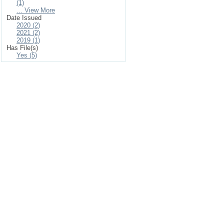
(1)
... View More
Date Issued
2020 (2)
2021 (2)
2019 (1)
Has File(s)
Yes (5)