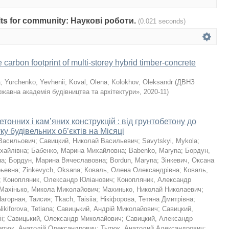
sults for community: Наукові роботи.
(0.021 seconds)
carbon footprint of multi-storey hybrid timber-concrete
a
;
Yurchenko, Yevhenii
;
Koval, Olena
;
Kolokhov, Oleksandr
(
ДВНЗ
жавна академія будівництва та архітектури»
,
2020-11
)
тонних і кам’яних конструкцій : від грунтобетону до
ку будівельних об’єктів на Місяці
Васильович
;
Савицкий, Николай Васильевич
;
Savytskyi, Mykola
;
хайлівна
;
Бабенко, Марина Михайловна
;
Babenko, Maryna
;
Бордун,
на
;
Бордун, Марина Вячеславовна
;
Bordun, Maryna
;
Зінкевич, Оксана
рьевна
;
Zinkevych, Oksana
;
Коваль, Олена Олександрівна
;
Коваль,
;
Конопляник, Олександр Юліанович
;
Конопляник, Александр
Махінько, Микола Миколайович
;
Махинько, Николай Николаевич
;
агорная, Таисия
;
Tkach, Taisiia
;
Нікіфорова, Тетяна Дмитрівна
;
Nikiforova, Tetiana
;
Савицький, Андрій Миколайович
;
Савицкий,
ii
;
Савицький, Олександр Миколайович
;
Савицкий, Александр
итюк, Анатолій Олександрович
;
Тытюк, Анатолий Александрович
;