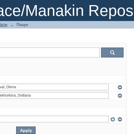
ce/Manakin Reposi
боти
→
Пошук