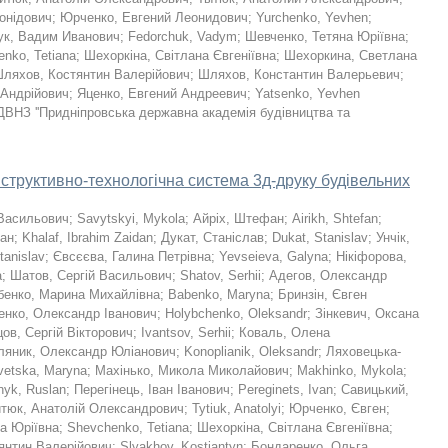
онідович
;
Юрченко, Евгений Леонидович
;
Yurchenko, Yevhen
;
ук, Вадим Иванович
;
Fedorchuk, Vadym
;
Шевченко, Тетяна Юріївна
;
nko, Tetiana
;
Шехоркіна, Світлана Євгеніївна
;
Шехоркина, Светлана
ляхов, Костянтин Валерійович
;
Шляхов, Константин Валерьевич
;
 Андрійович
;
Яценко, Евгений Андреевич
;
Yatsenko, Yevhen
иДВНЗ ''Придніпровська державна академія будівництва та
нструктивно-технологічна система 3д-друку будівельних
Васильович
;
Savytskyi, Mykola
;
Айріх, Штефан
;
Airikh, Shtefan
;
дан
;
Khalaf, Ibrahim Zaidan
;
Дукат, Станіслав
;
Dukat, Stanislav
;
Унчік,
tanislav
;
Євсєєва, Галина Петрівна
;
Yevseieva, Galyna
;
Нікіфорова,
a
;
Шатов, Сергій Васильович
;
Shatov, Serhii
;
Адегов, Олександр
бенко, Марина Михайлівна
;
Babenko, Maryna
;
Бринзін, Євген
енко, Олександр Іванович
;
Holybchenko, Oleksandr
;
Зінкевич, Оксана
цов, Сергій Вікторович
;
Ivantsov, Serhii
;
Коваль, Олена
ляник, Олександр Юліанович
;
Konoplianik, Oleksandr
;
Ляховецька-
vetska, Maryna
;
Махінько, Микола Миколайович
;
Makhinko, Mykola
;
nyk, Ruslan
;
Перегінець, Іван Іванович
;
Pereginets, Ivan
;
Савицький,
итюк, Анатолій Олександрович
;
Tytiuk, Anatolyi
;
Юрченко, Євген
;
а Юріївна
;
Shevchenko, Tetiana
;
Шехоркіна, Світлана Євгеніївна
;
янтин Валерійович
;
Slyakhov, Kostiantyn
;
Бондаренко, Ольга