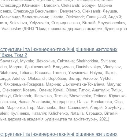
 Олександр Юхимович
;
Bardakh, Oleksandr
;
Бордун, Марина
сенко, Олександр Васильович
;
Denysenko, Oleksandr
;
Леушин,
 Олександр Валентинович
;
Liasota, Oleksandr
;
Савицький, Андрій
;
вета
;
Soloviova, Yelyzaveta
;
Спиридоненков, Віталій
;
Spyrydonenkov,
, Viacheslav
(
ДВНЗ "Придніпровська державна академія будівництва
структивні та інженерно-технічні рішення житлових
 бази. Том 2
Savytskyi, Mykola
;
Шехоркіна, Світлана
;
Shekhorkina, Svitlana
;
rdun, Maryna
;
Данішевський, Владислав
;
Danishevskyy, Vladyslav
;
Nikiforova, Tetiana
;
Євсєєва, Галина
;
Yevsieieva, Halyna
;
Шатов,
сандр
;
Adehov, Oleksandr
;
Воробйов, Віктор
;
Vorobiov, Vyktor
;
a
;
Ляховецька-Токарєва, Марина
;
Liakhovetska-Tokarieva, Maryna
;
, Oleksandr
;
Коваль, Олена
;
Koval, Olena
;
Титюк, Анатолій
;
Tytiuk,
ytskyi, Oleksandr
;
Шевченко, Тетяна
;
Shevchenko, Tetiana
;
Юрченко,
Анастасія
;
Haidar, Anastasiia
;
Бондаренко, Ольга
;
Bondarenko, Olga
;
ndr
;
Марченко, Ігор
;
Marchenko, Ihor
;
Савицький, Андрій
;
Savytskyi,
lerii
;
Куліченко, Наталія
;
Kulichenko, Nataliia
;
Страшко, Віталій
;
ка державна академія будівництва та архітектури»
,
2021
)
структивні та інженерно-технічні рішення житлових