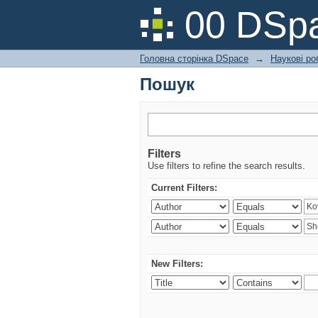
Пошук
00 DSpa
Головна сторінка DSpace
→
Наукові ро
Пошук
Filters
Use filters to refine the search results.
Current Filters:
New Filters: