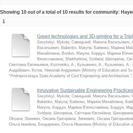
Showing 10 out of a total of 10 results for community: Нау
1
Green technologies and 3D-printing for a Trip
Savytskyi, Mykola
;
Савицький, Микола Васильович
;
Васильевич
;
Babenko, Maryna
;
Бабенко, Марина Мих
Михайловна
;
Bordun, Maryna
;
Бордун, Марина В'яче
Вячеславовна
;
Shekhorkina, Svitlana
;
Шехоркіна, Сві
Светлана Евгеньевна
;
Kuzmenko, A.
;
Кузьменко, А.
;
Кузьменко, А.
;
Андрійович
;
Котов, Николай Андреевич
(
Ministry of Education and S
"Pridniprovskaya State Academy of Civil Engineering and Architecture ''
Innovative Sustainable Engineering Practices
Savytskyi, Mykola
;
Савицький, Микола Васильович
;
Babenko, Maryna
;
Бабенко, Марина Михайлівна
;
Баб
Maryna
;
Бордун, Марина В'ячеславівна
;
Бордун, Ма
Svitlana
;
Шехоркіна, Світлана Євгеніївна
;
Шехоркина
Oksana
;
Зінкевич, Оксана Григорівна
;
Зинкевич, Оксана Григорьевна
Ольга Іванівна
;
Бондаренко, Ольга Ивановна
(
Ministry of Education 