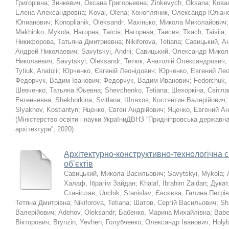
Григорівна
;
Зинкевич, Оксана Григорьевна
;
Zinkevych, Oksana
;
Кова
Елена Александровна
;
Koval, Olena
;
Конопляник, Олександр Юліан
Юлианович
;
Konoplianik, Oleksandr
;
Махінько, Микола Миколайович
Makhinko, Mykola
;
Нагорна, Таїсія
;
Нагорная, Таисия
;
Tkach, Taisiia
;
Никифорова, Татьяна Дмитриевна
;
Nikiforova, Tetiana
;
Савицький, А
Андрей Николаевич
;
Savytskyi, Andrii
;
Савицький, Олександр Микол
Николаевич
;
Savytskyi, Oleksandr
;
Титюк, Анатолій Олександрович
;
Tytiuk, Anatolii
;
Юрченко, Євгеній Леонідович
;
Юрченко, Евгений Ле
Федорчук, Вадим Іванович
;
Федорчук, Вадим Иванович
;
Fedorchuk,
Шевченко, Татьяна Юьевна
;
Shevchenko, Tetiana
;
Шехоркіна, Світла
Евгеньевна
;
Shekhorkina, Svitlana
;
Шляхов, Костянтин Валерійович
Slyakhov, Kostiantyn
;
Яценко, Євген Андрійович
;
Яценко, Евгений А
(
Міністерство освіти і науки УкраїниДВНЗ ''Придніпровська державн
архітектури''
,
2020
)
Архітектурно-конструктивно-технологічна 
об’єктів
Савицький, Микола Васильович
;
Savytskyi, Mykola
;
Халаф, Ібрагім Зайдан
;
Khalaf, Ibrahim Zaidan
;
Дукат
Станіслав
;
Unchik, Stanislav
;
Євсєєва, Галина Петрі
Тетяна Дмитрівна
;
Nikiforova, Tetiana
;
Шатов, Сергій Васильович
;
Sh
Валерійович
;
Adehov, Oleksandr
;
Бабенко, Марина Михайлівна
;
Babe
Вікторович
;
Brynzin, Yevhen
;
Голубченко, Олександр Іванович
;
Holy