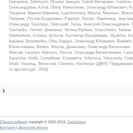
Григорівна
;
Zinkevych, Oksana
;
Іванцов, Сергій Вікторович
;
Ivantsov,
Олександрівна
;
Koval, Olena
;
Конопляник, Олександр Юліанович
;
Ko
Токарєва, Марина Марківна
;
Lyachovetska, Maryna
;
Махінько, Мико
Папірник, Руслан Богданович
;
Papirnyk, Ruslan
;
Перегінець, Іван Ів
Олександр
;
Savytskyi, Oleksandr
;
Титюк, Анатолій Олександрович
;
Yurchenko, Yevhen
;
Шевченко, Тетяна Юріївна
;
Shevchenko, Tetiana
;
Shekhorkina, Svitlana
;
Шляхов, Костянтин Валерійович
;
Slyakhov, Ko
Іванівна
;
Bondarenko, Olha
;
Бардах, Олександр Юхимович
;
Bardakh,
В'ячеславівна
;
Bordun, Maryna
;
Денисенко, Олександр Васильович
;
Максим
;
Leushyn, Maksym
;
Лясота, Олександр Валентинович
;
Liaso
Savytskyi, Andrii
;
Соловйова, Єлизавета
;
Soloviova, Yelyzaveta
;
Спир
Vitalii
;
Чернець, Вячеслав
;
Chernets, Viacheslav
(
ДВНЗ "Придніпровс
та архітектури"
,
2019
)
1
DSpace software
copyright © 2002-2016
DuraSpace
Контакти
|
Зворотній зв'язок