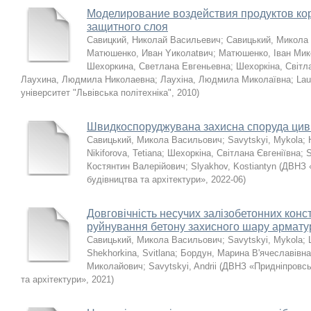
Моделирование воздействия продуктов ко
защитного слоя
Савицкий, Николай Васильевич
;
Савицький, Микола
Матюшенко, Иван Yиколаtвич
;
Матюшенко, Іван Мик
Шехоркина, Светлана Евгеньевна
;
Шехоркіна, Світл
Лаухина, Людмила Николаевна
;
Лаухіна, Людмила Миколаївна
;
Lau
університет "Львівська політехніка"
,
2010
)
Швидкоспоруджувана захисна споруда циві
Савицький, Микола Васильович
;
Savytskyi, Mykola
;
Nikiforova, Tetiana
;
Шехоркіна, Світлана Євгеніївна
;
S
Костянтин Валерійович
;
Slyakhov, Kostiantyn
(
ДВНЗ «
будівництва та архітектури»
,
2022-06
)
Довговічність несучих залізобетонних конст
руйнування бетону захисного шару армату
Савицький, Микола Васильович
;
Savytskyi, Mykola
;
Shekhorkina, Svitlana
;
Бордун, Марина В'ячеславівна
Миколайович
;
Savytskyi, Andrii
(
ДВНЗ «Придніпровсь
та архітектури»
,
2021
)