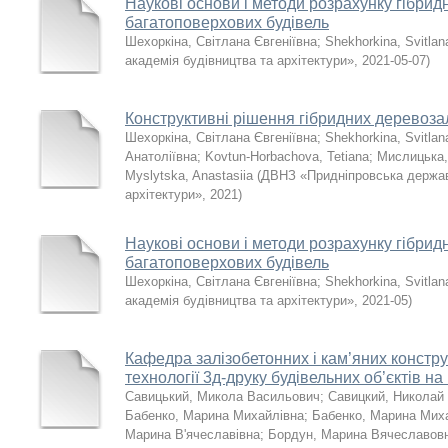
Наукові основи і методи розрахунку гібри
багатоповерхових будівель
Шехоркіна, Світлана Євгеніївна
;
Shekhorkina, Svitlan
академія будівництва та архітектури»
,
2021-05-07
)
Конструктивні рішення гібридних деревоза
Шехоркіна, Світлана Євгеніївна
;
Shekhorkina, Svitlan
Анатоліївна
;
Kovtun-Horbachova, Tetiana
;
Мислицька,
Myslytska, Anastasiia
(
ДВНЗ «Придніпровська держав
архітектури»
,
2021
)
Наукові основи і методи розрахунку гібри
багатоповерхових будівель
Шехоркіна, Світлана Євгеніївна
;
Shekhorkina, Svitlan
академія будівництва та архітектури»
,
2021-05
)
Кафедра залізобетонних і кам’яних конструк
технології 3д-друку будівельних об’єктів на
Савицький, Микола Васильович
;
Савицкий, Николай
Бабенко, Марина Михайлівна
;
Бабенко, Марина Мих
Марина В'ячеславівна
;
Бордун, Марина Вячеславов